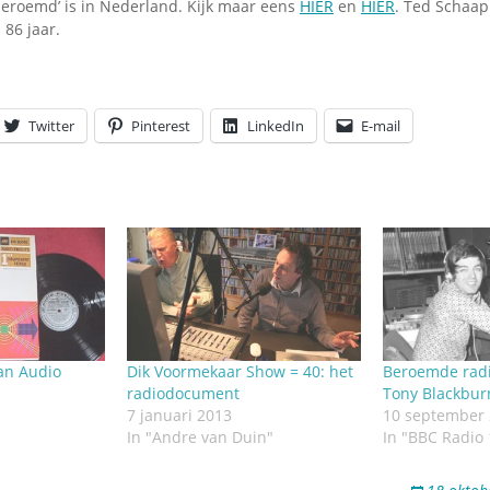
eroemd’ is in Nederland. Kijk maar eens
HIER
en
HIER
. Ted Schaap
 86 jaar.
Twitter
Pinterest
LinkedIn
E-mail
van Audio
Dik Voormekaar Show = 40: het
Beroemde rad
radiodocument
Tony Blackbur
7 januari 2013
10 september
In "Andre van Duin"
In "BBC Radio 