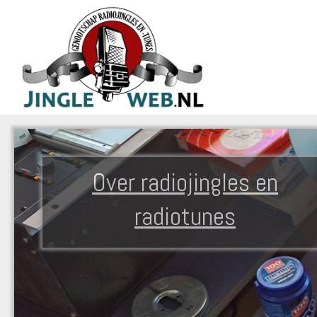
Over radiojingles en
radiotunes