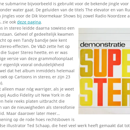
Omroepbanden
he submarine bijvoorbeeld is gebruikt voor de bekende jingle voor 
onder water gaat. De geluiden van de titels The elevator en van Ru
Stoomfluit Klaas
 jingles voor de Dik Voormekaar Shows bij zowel Radio Noordzee als
Vaak
, zie ook
deze pagina
.
Uitvinding
ns in stereo leidde daarna sowieso een
jinglecassette
bestaan. Geheel of gedeeltelijk kwamen
ht op een Tandy bandje (wie kent
stereo-effecten. De V&D zette het op
die Super Stereo heette, en er was
lige versie van deze grammofoonplaat
 eigenlijk vooral onduidelijkheid
is wel dat het album inmiddels helemaal
zoek op Cartoons in stereo, er zijn 23
).
 alleen maar nóg warriger, als je weet
ij Audio Fidelity uit New York in de
een hele reeks platen uitbracht die
 van de nieuwigheden als stereofonie
uid. Maar daarover later meer…
ekening op de rode hoes rechtsboven is
e illustrator Ted Schaap, die heel veel werk heeft gemaakt dat to