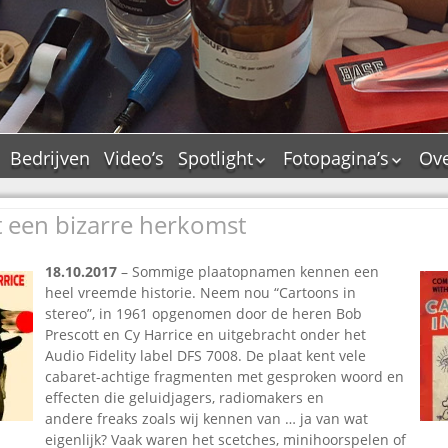
Bedrijven
Video’s
Spotlight
Fotopagina’s
Ove
De Tourflitsjingle –
JAM in pictures
wie zijn de makers?
t een bizarre herkomst
PAMS in pictures
Jingledemo’s en hun
TM in pictures
tags
18.10.2017
– Sommige plaatopnamen kennen een
Pepper & Tanner i
Dallas jingle city
heel vreemde historie. Neem nou “Cartoons in
pictures
stereo”, in 1961 opgenomen door de heren Bob
De Tourtune
Top Format in
Prescott en Cy Harrice en uitgebracht onder het
Ferry Maat 65
pictures
Audio Fidelity ‎label DFS 7008. De plaat kent vele
Ferry Maat interview
Dik Voormekaar in
cabaret-achtige fragmenten met gesproken woord en
foto’s
effecten die geluidjagers, radiomakers en
Jingle Awards
andere freaks zoals wij kennen van … ja van wat
Jingle NIEUW
eigenlijk? Vaak waren het scetches, minihoorspelen of