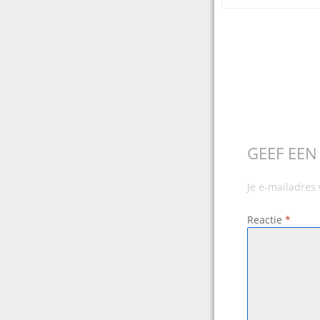
Post
navigation
GEEF EEN
Je e-mailadres
Reactie
*