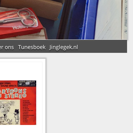
r ons
Tunesboek
Jinglegek.nl
n