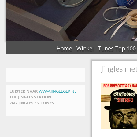
Home
Winkel
Tunes Top 100
Jingles me
LUISTER NAAR
WWW.JINGLEGEK.NL
THE JINGLES STATION
24/7 JINGLES EN TUNES