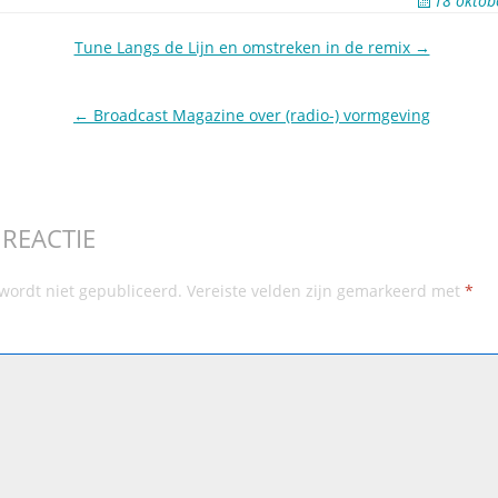
18 oktob
Tune Langs de Lijn en omstreken in de remix →
← Broadcast Magazine over (radio-) vormgeving
 REACTIE
 wordt niet gepubliceerd.
Vereiste velden zijn gemarkeerd met
*