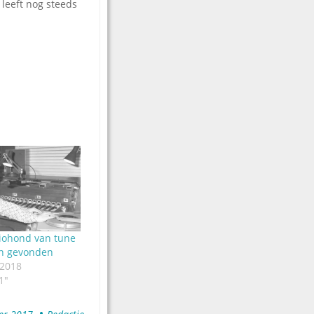
 leeft nog steeds
iohond van tune
n gevonden
 2018
1"