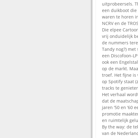
uitprobeersels. T
een duikboot die 
waren te horen in
NCRV en de TROS
Die elpee Cartoo
vrij onduidelijk 
de nummers terec
Tandy nog?) met 
een Discofoon-LP 
ook een Engelsta
op de markt. Maar
troef. Het fijne 
op Spotify staat (
tracks te genieten
Het verhaal wordt
dat de maatschapp
jaren ’50 en ’60 
promotie maakten
en ruimtelijk gel
By the way: de t
van de Nederlands