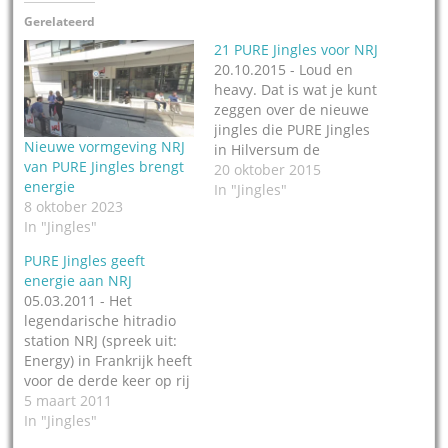
Gerelateerd
21 PURE Jingles voor NRJ
20.10.2015 - Loud en
heavy. Dat is wat je kunt
zeggen over de nieuwe
jingles die PURE Jingles
Nieuwe vormgeving NRJ
in Hilversum de
van PURE Jingles brengt
afgelopen maanden
20 oktober 2015
energie
maakte voor NRJ in
In "Jingles"
8 oktober 2023
Parijs, Frankrijk. Het is
In "Jingles"
dan ook meteen de
naam van het pakket:
PURE Jingles geeft
Loud & heavy. Een set
energie aan NRJ
van 21 custom made
05.03.2011 - Het
jingles met de…
legendarische hitradio
station NRJ (spreek uit:
Energy) in Frankrijk heeft
voor de derde keer op rij
nieuwe jingles laten
5 maart 2011
maken door PURE Jingles
In "Jingles"
in Hilversum. De