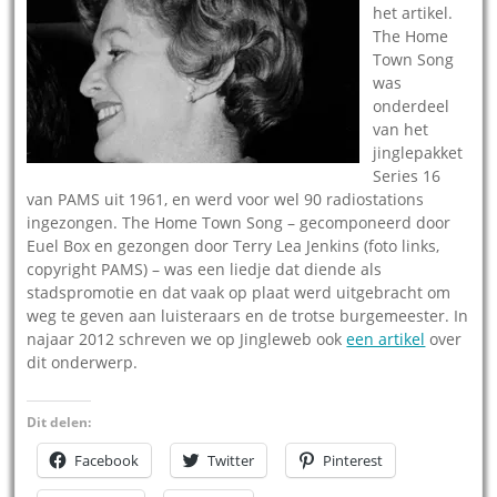
het artikel.
The Home
Town Song
was
onderdeel
van het
jinglepakket
Series 16
van PAMS uit 1961, en werd voor wel 90 radiostations
ingezongen. The Home Town Song – gecomponeerd door
Euel Box en gezongen door Terry Lea Jenkins (foto links,
copyright PAMS) – was een liedje dat diende als
stadspromotie en dat vaak op plaat werd uitgebracht om
weg te geven aan luisteraars en de trotse burgemeester. In
najaar 2012 schreven we op Jingleweb ook
een artikel
over
dit onderwerp.
Dit delen:
Facebook
Twitter
Pinterest