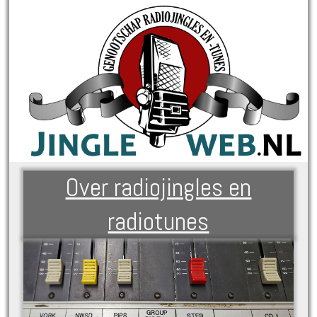
Over radiojingles en
radiotunes