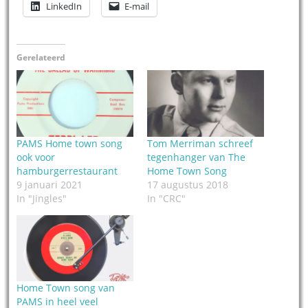
LinkedIn
E-mail
Gerelateerd
PAMS Home town song
Tom Merriman schreef
ook voor
tegenhanger van The
hamburgerrestaurant
Home Town Song
9 januari 2021
17 augustus 2018
In "Jingles"
In "CRC"
Home Town song van
PAMS in heel veel