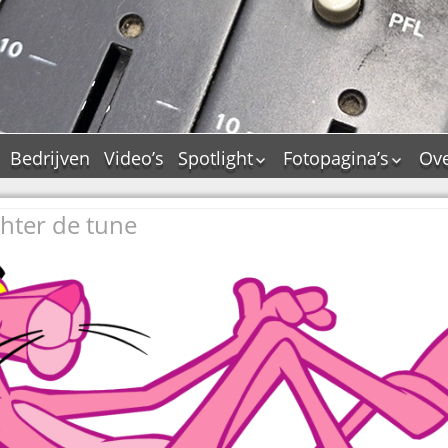
Bedrijven
Video’s
Spotlight
Fotopagina’s
Ove
De Tourflitsjingle –
JAM in pictures
wie zijn de makers?
hter de tune
PAMS in pictures
Jingledemo’s en hun
TM in pictures
tags
Pepper & Tanner i
Dallas jingle city
pictures
De Tourtune
Top Format in
Ferry Maat 65
pictures
Ferry Maat interview
Dik Voormekaar in
foto’s
Jingle Awards
Jingle NIEUW