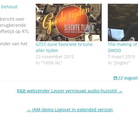
or behoud
bericht over
terugkerende
fietijd op RTL
ander van het
GTST-tune favoriete tv-tune
The making of
de tv-tunes,
aller tijden
DWDD
n, is een actie
23 november 2012
7 maart 2019
ginele tune
In "100% NL"
In "Jingles"
ug te laten
site
22 august
 een petitie
R&B webzender Layzer vernieuwt audio-huisstijl →
← JAM-demo Logoset in extended version