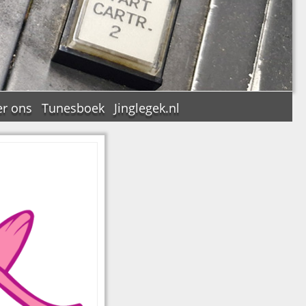
r ons
Tunesboek
Jinglegek.nl
n