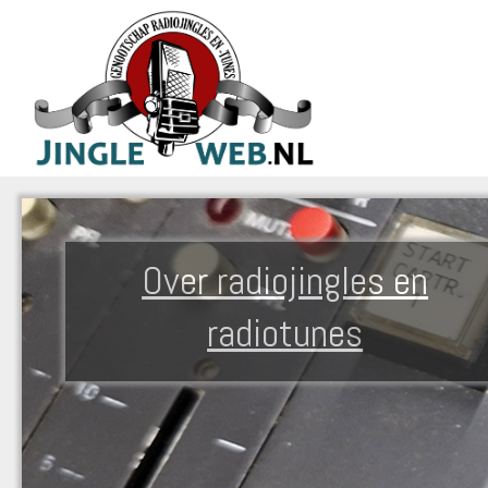
Over radiojingles en
radiotunes