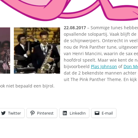
Omroepbanden
Stoomfluit Klaas
Vaak
Uitvinding
22.08.2017
– Sommige tunes hebbe
jinglecassette
opvallende solopartij. Vaak blijft de
de schijnwerpers. Onterecht in vee
nou de Pink Panther tune, uitgevoer
van Henri Mancini, waarin de sax e
hoofdrol speelt. Maar wie kent de
bijvoorbeeld
Plas Johnson
of
Don M
dat de 2 bekendste mannen achter 
uit The Pink Panther Theme. En kij
ook niet bepaald een bijrol.
Twitter
Pinterest
LinkedIn
E-mail