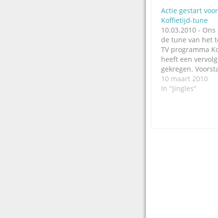
Actie gestart vo
Koffietijd-tune
10.03.2010 - Ons 
de tune van het 
TV programma Kof
heeft een vervolg
gekregen. Voorst
behoud van beken
10 maart 2010
Richard van Ipere
In "Jingles"
gestart om de ori
van Koffietijd ter
keren. Op de web
koffietijdtune kan
worden…
Post
navigation