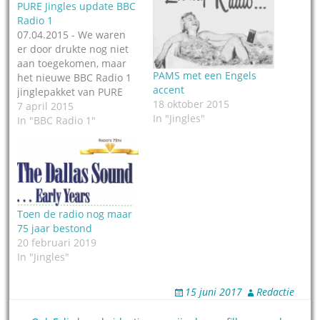
PURE Jingles update BBC
Radio 1
07.04.2015 - We waren
er door drukte nog niet
aan toegekomen, maar
PAMS met een Engels
het nieuwe BBC Radio 1
accent
jinglepakket van PURE
18 oktober 2015
Jingles uit Hilversum is
7 april 2015
In "Jingles"
beslist de moeite waard.
In "BBC Radio 1"
Het jinglebedrijf
verwerkt in de jingles
voor BBC Radio 1 nu
voice-overs uit de hele
UK (dus met
uiteenlopende
Toen de radio nog maar
accenten). Het station
75 jaar bestond
maakt…
20 februari 2019
In "Jingles"
15 juni 2017
Redactie