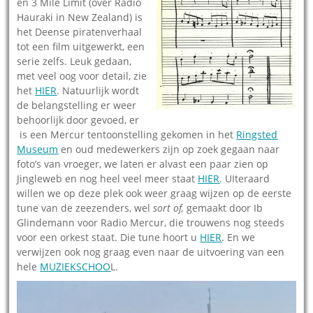
en 3 Mile Limit (over Radio
Hauraki in New Zealand) is
het Deense piratenverhaal
tot een film uitgewerkt, een
serie zelfs. Leuk gedaan,
met veel oog voor detail, zie
het
HIER
. Natuurlijk wordt
de belangstelling er weer
behoorlijk door gevoed, er
is een Mercur tentoonstelling gekomen in het
Ringsted
Museum
en oud medewerkers zijn op zoek gegaan naar
foto’s van vroeger, we laten er alvast een paar zien op
Jingleweb en nog heel veel meer staat
HIER
. UIteraard
willen we op deze plek ook weer graag wijzen op de eerste
tune van de zeezenders, wel
sort of,
gemaakt door Ib
Glindemann voor Radio Mercur, die trouwens nog steeds
voor een orkest staat. Die tune hoort u
HIER
. En we
verwijzen ook nog graag even naar de uitvoering van een
hele
MUZIEKSCHOO
L.