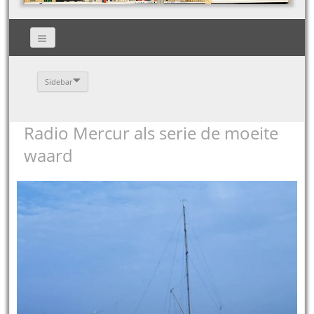
Sidebar
Radio Mercur als serie de moeite
waard