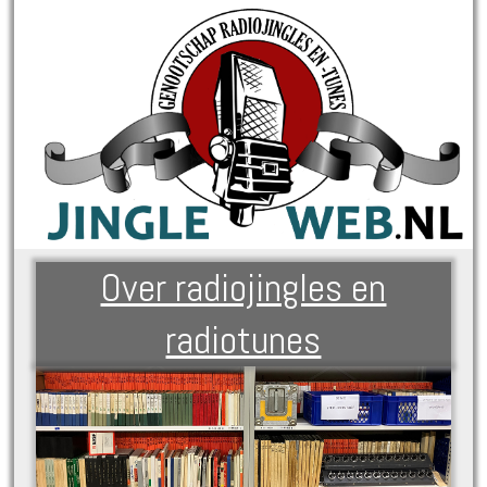
Over radiojingles en
radiotunes