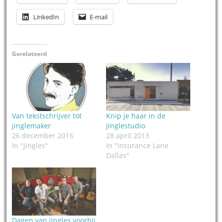
LinkedIn
E-mail
Gerelateerd
Van tekstschrijver tot
Knip je haar in de
jinglemaker
jinglestudio
26 december 2016
28 april 2013
In "Jingles"
In "Insurance Lane
Dallas"
Dagen van jingles voorbij