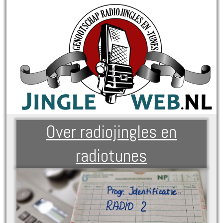
Over radiojingles en
radiotunes