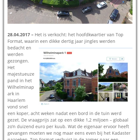
28.04.2017 –
Het is verkocht: het hoofdkwartier van Top
Format, waarin een dikke dertig jaar jingles werden
bedacht en
werden
gezongen.
Het
majestueuze
pand in het
Wilhelminap
ark in
Haarlem
vond snel
een koper, acht weken nadat een bord in de tuin werd
gezet. De vraagprijs zat op een dikke 1,2 miljoen – globaal
zo’n duizend euro per kuub. Wat de eigenaar ervoor heeft
gevangen moeten we nog maar eens even bij het Kadaster
nazoeken. Top Format verhuist in de zomer naar een