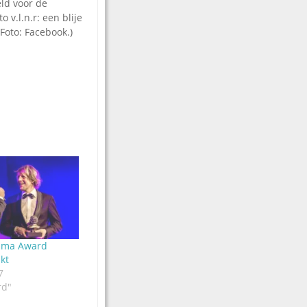
eld voor de
v.l.n.r: een blije
Foto: Facebook.)
uma Award
kt
7
rd"