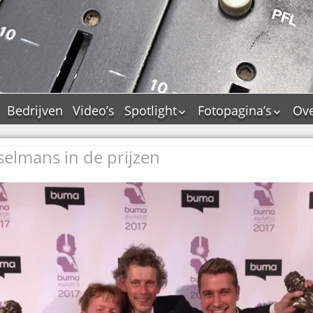
Bedrijven
Video’s
Spotlight
Fotopagina’s
Ove
De Tourflitsjingle –
JAM in pictures
wie zijn de makers?
elmans in de prijzen
PAMS in pictures
Jingledemo’s en hun
TM in pictures
tags
Pepper & Tanner i
Dallas jingle city
pictures
De Tourtune
Top Format in
Ferry Maat 65
pictures
Ferry Maat interview
Dik Voormekaar in
foto’s
Jingle Awards
Jingle NIEUW