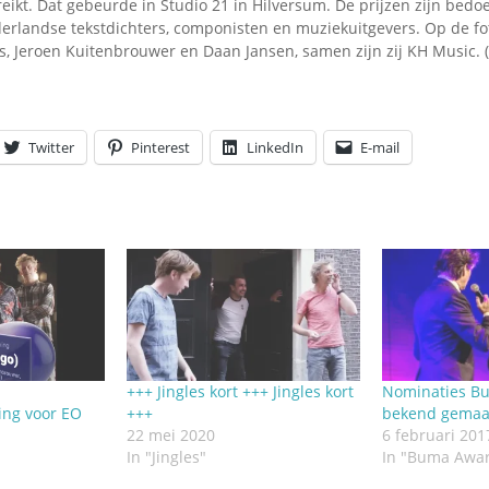
reikt. Dat gebeurde in Studio 21 in Hilversum. De prijzen zijn bedo
erlandse tekstdichters, componisten en muziekuitgevers. Op de foto 
 Jeroen Kuitenbrouwer en Daan Jansen, samen zijn zij KH Music. (
Twitter
Pinterest
LinkedIn
E-mail
+++ Jingles kort +++ Jingles kort
Nominaties B
ing voor EO
+++
bekend gemaa
22 mei 2020
6 februari 201
In "Jingles"
In "Buma Awa