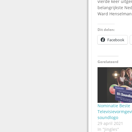
vierde keer uitge
belangrijkste Ned
Ward Henselmans,
Dit delen:
Facebook
Gerelateerd
Nominatie Beste
Televisievormgev
soundlogo
29 april 2021
In "Jingles"