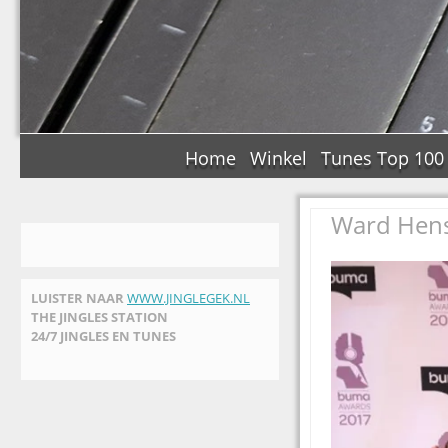
Home
Winkel
Tunes Top 100
Ward Hens
LUISTER NAAR
WWW.JINGLEGEK.NL
THE JINGLES STATION
24/7 JINGLES EN TUNES