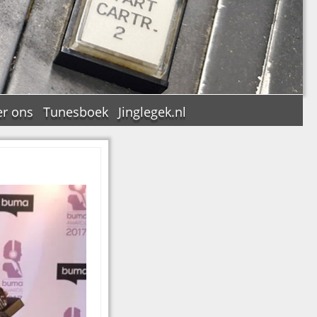
r ons
Tunesboek
Jinglegek.nl
n