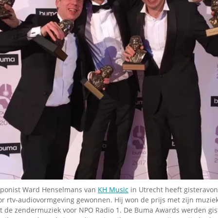
Omroepbanden
Stoomfluit Klaas
Vaak
Uitvinding
jinglecassette
ponist Ward Henselmans van
KH Music
in Utrecht heeft gisteravo
 rtv-audiovormgeving gewonnen. Hij won de prijs met zijn muzie
t de zendermuziek voor NPO Radio 1. De Buma Awards werden gis