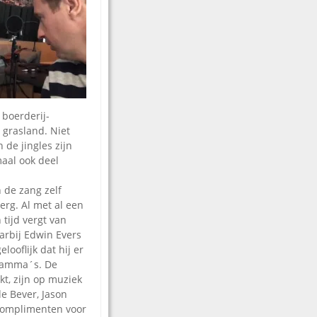
 boerderij-
 grasland. Niet
de jingles zijn
maal ook deel
 de zang zelf
berg. Al met al een
 tijd vergt van
aarbij Edwin Evers
elooflijk dat hij er
ogramma´s. De
t, zijn op muziek
de Bever, Jason
 complimenten voor