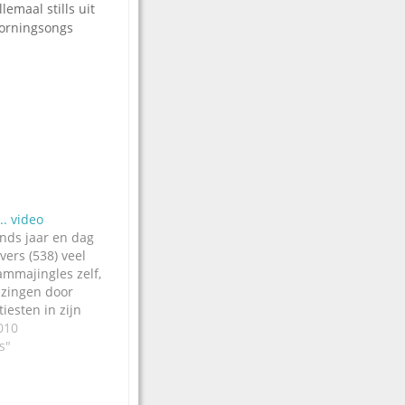
lemaal stills uit
Morningsongs
.. video
inds jaar en dag
ers (538) veel
ammajingles zelf,
inzingen door
iesten in zijn
daag heeft hij
010
ne gezet over de
s"
de meest recente
zomer opgenomen
oundstudios's in