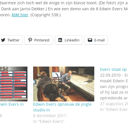
aarmee zich toch wel de enige in zijn klasse toont. (De foto’s zijn al
. Dank aan Jarno Dekker.) En wie een demo van de 8 Edwin Evers 
horen,
klikt hier
. (Copyright 538.)
Twitter
Pinterest
LinkedIn
E-mail
Evers staat op 
22.09.2010 - S
maakt Edwin Ev
van zijn progr
of hij laat ze 
optredende art
radioshow. Van
27 augustus 2
win Evers in
Edwin Evers opnieuw de jingle
een video onli
In "Edwin Ever
studio in
opnamen van 
8
8 december 2011
oogst, deze 
In "Edwin Evers"
in de Fendal S