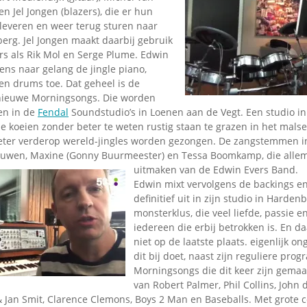
en Jel Jongen (blazers), die er hun
 leveren en weer terug sturen naar
erg. Jel Jongen maakt daarbij gebruik
rs als Rik Mol en Serge Plume. Edwin
gens naar gelang de jingle piano,
s en drums toe. Dat geheel is de
 nieuwe Morningsongs. Die worden
en in de
Fendal
Soundstudio’s in Loenen aan de Vegt. Een studio in
 koeien zonder beter te weten rustig staan te grazen in het malse
ter verderop wereld-jingles worden gezongen. De zangstemmen in 
eeuwen, Maxine (Gonny Buurmeester) en Tessa Boomkamp, die
alle
uitmaken van de Edwin Evers Band.
Edwin mixt vervolgens de backings en
definitief uit in zijn studio in Harden
monsterklus, die veel liefde, passie en
iedereen die erbij betrokken is. En d
niet op de laatste plaats. eigenlijk ong
dit bij doet, naast zijn reguliere pr
Morningsongs die dit keer zijn gemaak
van Robert Palmer, Phil Collins, John 
 Jan Smit, Clarence Clemons, Boys 2 Man en Baseballs. Met grote