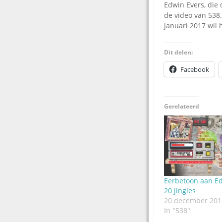
Edwin Evers, die d
de video van 538
januari 2017 wil 
Dit delen:
Facebook
Gerelateerd
Eerbetoon aan Ed
20 jingles
20 december 201
In "538"