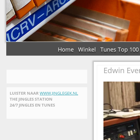
Home
Winkel
Tunes Top 100
Edwin Eve
LUISTER NAAR
WWW.JINGLEGEK.NL
THE JINGLES STATION
24/7 JINGLES EN TUNES