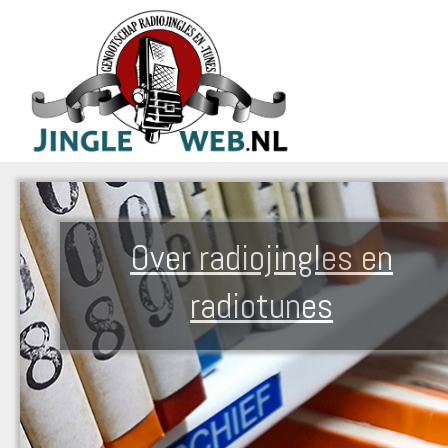
Over radiojingles en
radiotunes