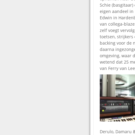
Schie (basgitaar) 
eigen aandeel in
Edwin in Hardenb
van collega-blaze
zelf voegt vervol
toetsen, strijker
backing voor de
daarna ingezong
omgeving, waar de
wetend dat 25 me
van Ferry van L
Derulo, Damaru &