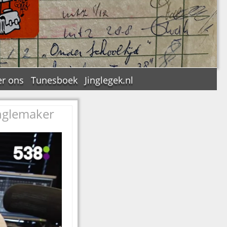
r ons
Tunesboek
Jinglegek.nl
inglemaker
n