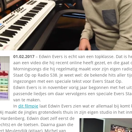
Omroepbanden
Stoomfluit Klaas
Vaak
Uitvinding
jinglecassette
01.02.2017
– Edwin Evers is echt van een topklasse. Dat is h
aan een video die hij recent online heeft gezet, en die gaat 
Morningsongs die hij regelmatig maakt voor zijn eigen rad
Staat Op op Radio 538. Je weet wel: de bekende hits aller ti
ingezongen met een speciale tekst voor Evers Staat Op.
Edwin Evers is in november vorig jaar begonnen met het ui
passende liedjes om daar vervolgens een speciale Evers Sta
van te maken.
In
dit filmpje
laat Edwin Evers zien wat er allemaal bij komt 
Hij maakt de jingles grotendeels thuis in zijn eigen studio in het i
 Hardenberg.
Edwin doet zelf eerst de
echts) en de toetsen. Daarna gaan die
t Meulendijk (gitaar), Michel van