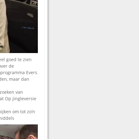
eel goed te zien
over de
ioprogramma Evers
jden, maar dan
tzoeken van
at Op jingleversie
kijken om tot zo’n
nmiddels