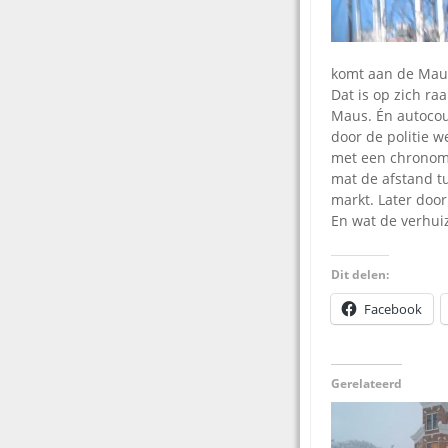
komt aan de Maus
Dat is op zich ra
Maus. Én autocour
door de politie w
met een chronome
mat de afstand t
markt. Later door
En wat de verhuiz
Dit delen:
Facebook
Gerelateerd