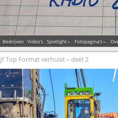
Bedrijven
Video’s
Spotlight
Fotopagina’s
Ove
De Tourflitsjingle –
JAM in pictures
wie zijn de makers?
ijf Top Format verhuist – deel 2
PAMS in pictures
Jingledemo’s en hun
TM in pictures
tags
Pepper & Tanner i
Dallas jingle city
pictures
De Tourtune
Top Format in
Ferry Maat 65
pictures
Ferry Maat interview
Dik Voormekaar in
foto’s
Jingle Awards
Jingle NIEUW