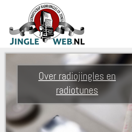
Over radiojingles en
radiotunes