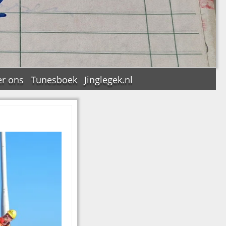
r ons
Tunesboek
Jinglegek.nl
n