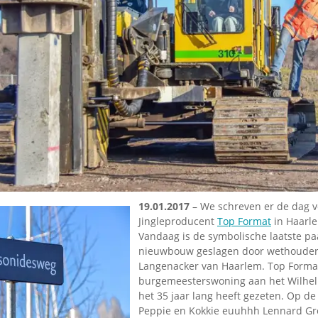
Omroepbanden
Stoomfluit Klaas
Vaak
Uitvinding
jinglecassette
19.01.2017
– We schreven er de dag vo
Jingleproducent
Top Format
in Haarle
Vandaag is de symbolische laatste pa
nieuwbouw geslagen door wethouder
Langenacker van Haarlem. Top Format
burgemeesterswoning aan het Wilhel
het 35 jaar lang heeft gezeten. Op de 
Peppie en Kokkie euuhhh Lennard Gro