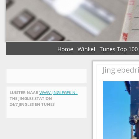
Home
Winkel
Tunes Top 100
Jinglebedr
LUISTER NAAR
WWW.JINGLEGEK.NL
THE JINGLES STATION
24/7 JINGLES EN TUNES