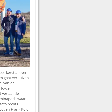
or kerst al over.
m gaat verhuizen.
al van de
 Joyce
 verlaat de
minapark, waar
foto rechts
ot en Frank Kok,