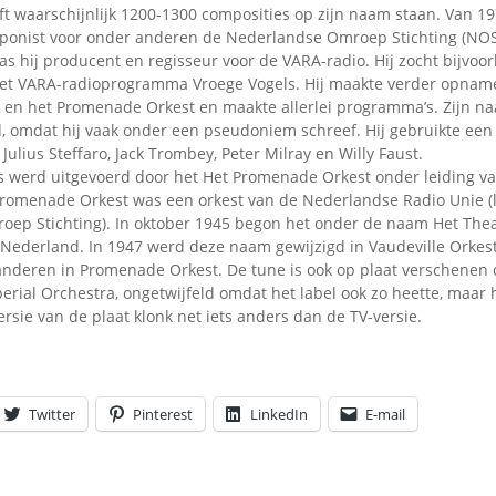
ft waarschijnlijk 1200-1300 composities op zijn naam staan. Van 1
mponist voor onder anderen de Nederlandse Omroep Stichting (NOS
was hij producent en regisseur voor de VARA-radio. Hij zocht bijvoo
het VARA-radioprogramma Vroege Vogels. Hij maakte verder opnam
 en het Promenade Orkest en maakte allerlei programma’s. Zijn na
d, omdat hij vaak onder een pseudoniem schreef. Hij gebruikte een
Julius Steffaro, Jack Trombey, Peter Milray en Willy Faust.
is werd uitgevoerd door het Het Promenade Orkest onder leiding va
romenade Orkest was een orkest van de Nederlandse Radio Unie (l
ep Stichting). In oktober 1945 begon het onder de naam Het Theat
 Nederland. In 1947 werd deze naam gewijzigd in Vaudeville Orkes
anderen in Promenade Orkest. De tune is ook op plaat verschenen
rial Orchestra, ongetwijfeld omdat het label ook zo heette, maar 
ersie van de plaat klonk net iets anders dan de TV-versie.
Twitter
Pinterest
LinkedIn
E-mail