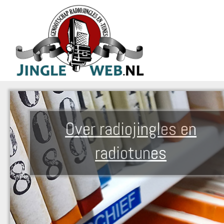
Over radiojingles en
radiotunes