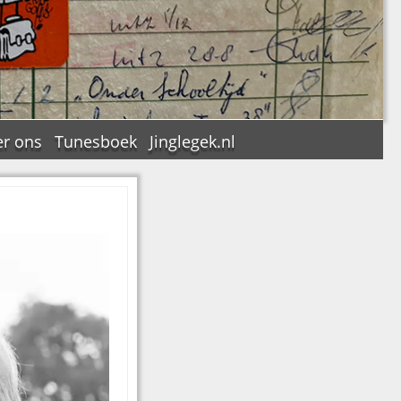
r ons
Tunesboek
Jinglegek.nl
n