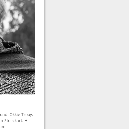
bond, Okkie Trooy,
n Stoeckart. Hij
sum.