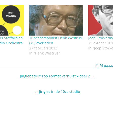
us Steffaro en
Tunescomponist Henk Westrus
Joop Stokkerm
dio Orchestra
(75) overleden
25 oktober 20
27 februari 2013
In "Joop Stok
In "Henk Westrus"
19 janua
Jinglebedrijf Top Format verhuist – deel 2 →
← Jingles in de 10cc studio