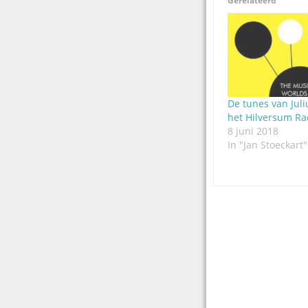
Gerelateerd
De tunes van Juli
het Hilversum Ra
8 juni 2018
In "Jan Stoeckart"
Post
navigation