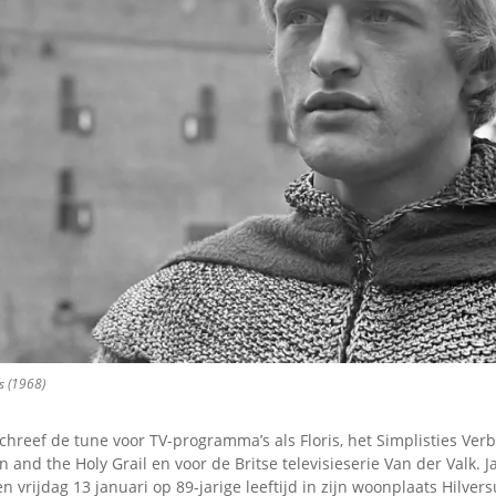
Omroepbanden
Stoomfluit Klaas
Vaak
Uitvinding
jinglecassette
s (1968)
schreef de tune voor TV-programma’s als Floris, het Simplisties Ver
 and the Holy Grail en voor de Britse televisieserie Van der Valk. Ja
n vrijdag 13 januari op 89-jarige leeftijd in zijn woonplaats Hilver