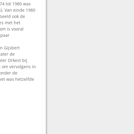
974 tot 1980 was
). Van einde 1980
rbeeld ook de
es met het
am is vooral
 paar
n Gijsbert
ater de
er Orkest bij
t om vervolgens in
 onder de
het was hetzelfde