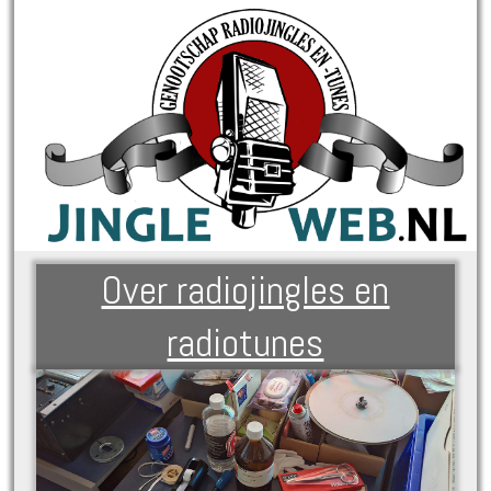
Over radiojingles en
radiotunes