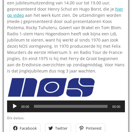
een jubileumuitzending van 14.00 uur tot 19.00 uur,
gepresenteerd door Henry Schut en Hugo Borst, die je
hier
op video
aan het werk kunt zien. De uitzendingen worden
(mede-) gepresenteerd door oud-presentatoren Koos
Postema, Rocky Tuhuteru, Govert van Brakel en Tom Blom.
Radio 1-stem Hans Hogendoorn heeft ook bijna een LdL
jubileum te vieren, want hij werkt al sinds 1970 aan (ook
deze) NOS vormgeving. In 1970 produceerde hij met Felix
Meurders de eerste Hilversum 3- en Radio Tour de France-
jingles. En eind 1975 is hij met Ferry de Groot begonnen
aan de Eredivisie-overzichten op zondagmiddag. Voor Hans
is dat jinglejubileum dus nog 3 jaar wachten.
Audiospeler
00:00
00:00
Dit delen:
Facebook
Twitter
Pinterest