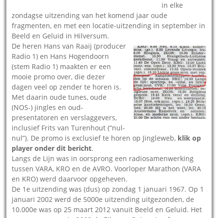
in elke
zondagse uitzending van het komend jaar oude
fragmenten, en met een locatie-uitzending in september in
Beeld en Geluid in Hilversum.
De heren Hans van Raaij (producer
Radio 1) en Hans Hogendoorn
(stem Radio 1) maakten er een
mooie promo over, die dezer
dagen veel op zender te horen is.
Met daarin oude tunes, oude
(NOS-) jingles en oud-
presentatoren en verslaggevers,
inclusief Frits van Turenhout (“nul-
nul”). De promo is exclusief te horen op Jingleweb,
klik op
player onder dit bericht
.
Langs de Lijn was in oorsprong een radiosamenwerking
tussen VARA, KRO en de AVRO. Voorloper Marathon (VARA
en KRO) werd daarvoor opgeheven.
De 1e uitzending was (dus) op zondag 1 januari 1967. Op 1
januari 2002 werd de 5000e uitzending uitgezonden, de
10.000e was op 25 maart 2012 vanuit Beeld en Geluid. Het