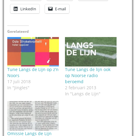
LinkedIn
E-mail
Gerelateerd
Tune Langs de Lijn op z’n
Tune Langs de lijn ook
Noors
op Noorse radio
17 juli 2018
beroemd
In "Jingles"
2 februari 2013
In "Langs de Lijn"
Omissie Langs de Lijn