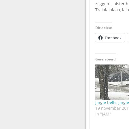
zeggen. Luister h
Tralalalalaaa, lala
Dit delen:
Facebook
Gerelateerd
Jingle bells, jingl
19 november 201
In "JAM"