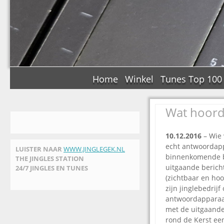
Home
Winkel
Tunes Top 100
Wat hoorde
10.12.2016
– Wie 
echt antwoordapp
LUISTER NAAR
WWW.JINGLEGEK.NL
binnenkomende be
THE JINGLES STATION
uitgaande bericht
24/7 JINGLES EN TUNES
(zichtbaar en hoo
zijn jinglebedrijf
antwoordapparaat
met de uitgaande
rond de Kerst een