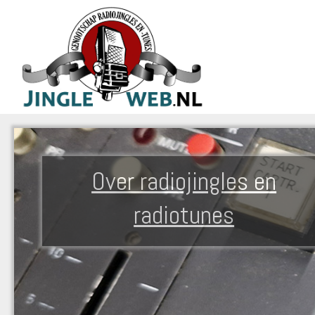
Over radiojingles en
radiotunes