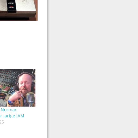
e Norman
r jarige JAM
25