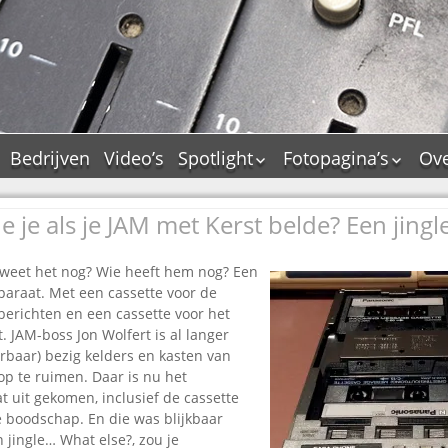
Bedrijven
Video’s
Spotlight
Fotopagina’s
Ove
De Tourflitsjingle –
JAM in pictures
wie zijn de makers?
 je als je JAM met Kerst belde? Een jingle
PAMS in pictures
Jingledemo’s en hun
TM in pictures
tags
weet het nog? Wie heeft hem nog? Een
Pepper & Tanner i
Dallas jingle city
araat. Met een cassette voor de
pictures
richten en een cassette voor het
De Tourtune
Top Format in
. JAM-boss Jon Wolfert is al langer
Ferry Maat 65
pictures
rbaar) bezig kelders en kasten van
Ferry Maat interview
Dik Voormekaar in
 op te ruimen. Daar is nu het
foto’s
 uit gekomen, inclusief de cassette
Jingle Awards
 boodschap. En die was blijkbaar
Jingle NIEUW
 jingle… What else?, zou je