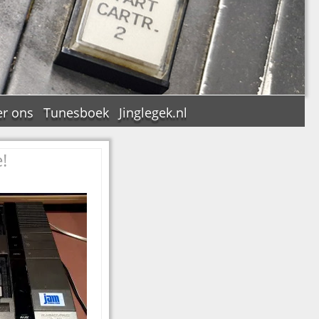
r ons
Tunesboek
Jinglegek.nl
!
n