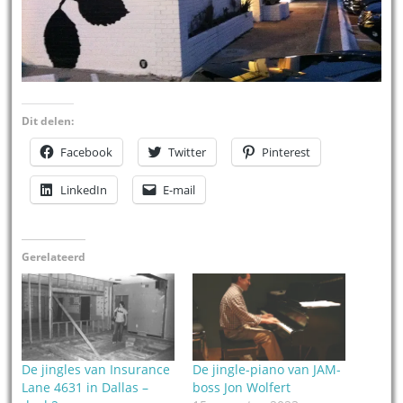
Dit delen:
Facebook
Twitter
Pinterest
LinkedIn
E-mail
Gerelateerd
De jingles van Insurance
De jingle-piano van JAM-
Lane 4631 in Dallas –
boss Jon Wolfert