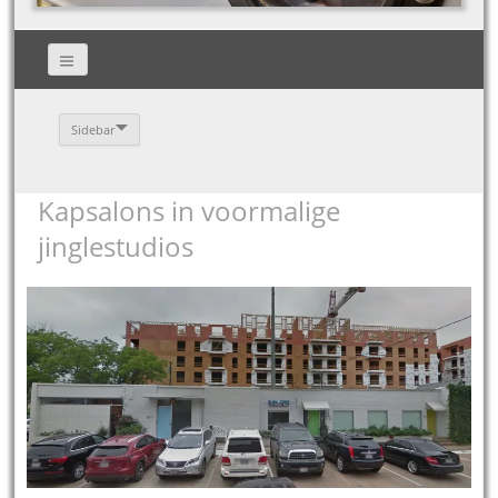
Sidebar
Kapsalons in voormalige
jinglestudios