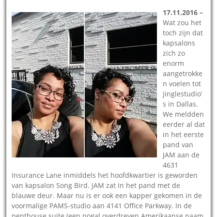
17.11.2016 –
Wat zou het
toch zijn dat
kapsalons
zich zo
enorm
aangetrokke
n voelen tot
jinglestudio’
s in Dallas.
We meldden
eerder al dat
in het eerste
pand van
JAM aan de
4631
Insurance Lane inmiddels het hoofdkwartier is geworden
van kapsalon Song Bird. JAM zat in het pand met de
blauwe deur. Maar nu is er ook een kapper gekomen in de
voormalige PAMS-studio aan 4141 Office Parkway. In de
penthouse suite (een nogal overdreven Amerikaanse naam