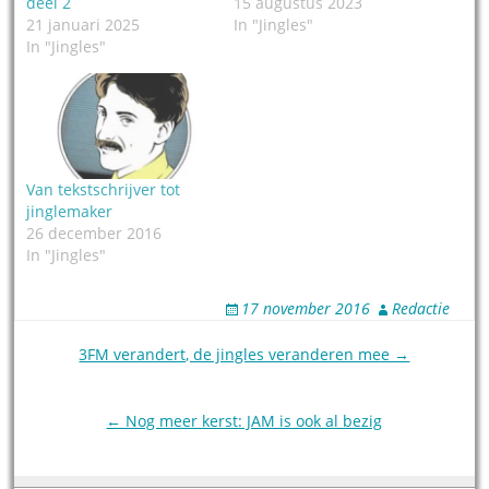
deel 2
15 augustus 2023
21 januari 2025
In "Jingles"
In "Jingles"
Van tekstschrijver tot
jinglemaker
26 december 2016
In "Jingles"
17 november 2016
Redactie
Post
3FM verandert, de jingles veranderen mee →
navigation
← Nog meer kerst: JAM is ook al bezig