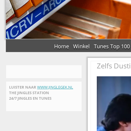
Home
Winkel
Tunes Top 100
Zelfs Dust
LUISTER NAAR
WWW.JINGLEGEK.NL
THE JINGLES STATION
24/7 JINGLES EN TUNES