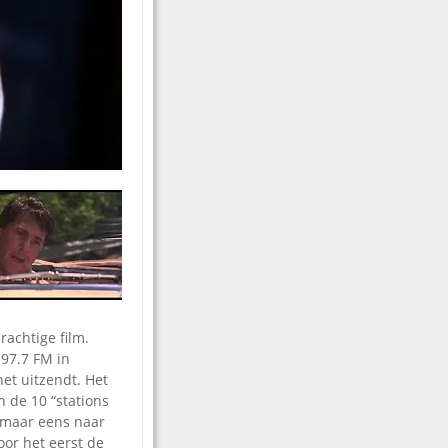
rachtige film.
 97.7 FM in
et uitzendt. Het
 de 10 “stations
jk maar eens naar
or het eerst de