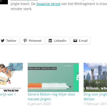
jingle hoort. De
Spaanse versie
van het filmfragment is tro
minder sterk.
Twitter
Pinterest
LinkedIn
E-mail
prijs van 1
Gerard Ekdom nóg blijer door
Zing voor jingl
nieuwe jingles
Wilson
6 januari 2020
7 februari 201