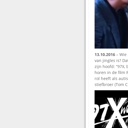
13.10.2016
– Wie 
van jingles is? Da
zijn hoofd: “97X, 
horen in de film
rol heeft als aut
stiefbroer (Tom C