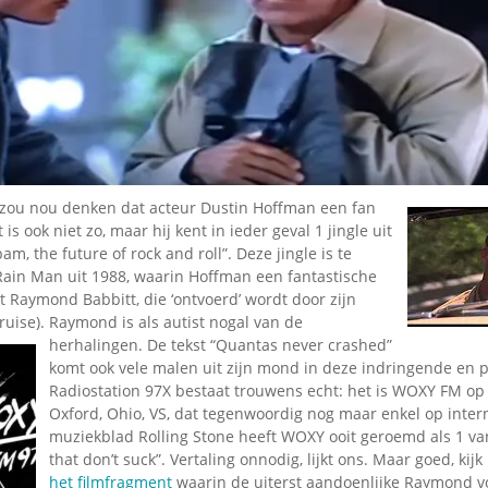
Omroepbanden
Stoomfluit Klaas
Vaak
Uitvinding
jinglecassette
zou nou denken dat acteur Dustin Hoffman een fan
t is ook niet zo, maar hij kent in ieder geval 1 jingle uit
bam, the future of rock and roll”. Deze jingle is te
 Rain Man uit 1988, waarin Hoffman een fantastische
ist Raymond Babbitt, die ‘ontvoerd’ wordt door zijn
ruise). Raymond is als autist nogal van de
herhalingen.
De tekst “Quantas never crashed”
komt ook vele malen uit zijn mond in deze indringende en p
Radiostation 97X bestaat trouwens echt: het is WOXY FM op
Oxford, Ohio, VS, dat tegenwoordig nog maar enkel op intern
muziekblad Rolling Stone heeft WOXY ooit geroemd als 1 van
that don’t suck”. Vertaling onnodig, lijkt ons. Maar goed, ki
het filmfragment
waarin de uiterst aandoenlijke Raymond vo