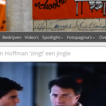
Bedrijven
Video’s
Spotlight
Fotopagina’s
Ove
De Tourflitsjingle –
JAM in pictures
wie zijn de makers?
in Hoffman ‘zingt’ een jingle
PAMS in pictures
Jingledemo’s en hun
TM in pictures
tags
Pepper & Tanner i
Dallas jingle city
pictures
De Tourtune
Top Format in
Ferry Maat 65
pictures
Ferry Maat interview
Dik Voormekaar in
foto’s
Jingle Awards
Jingle NIEUW