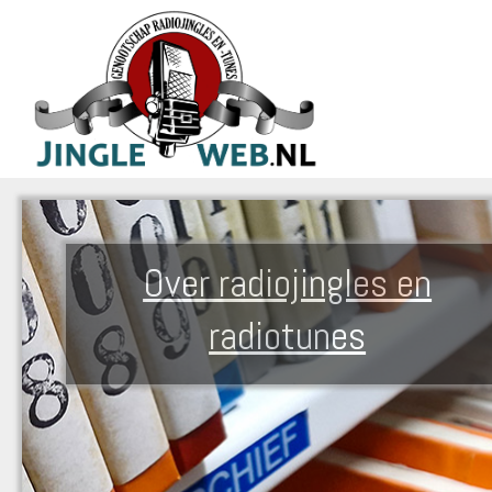
Over radiojingles en
radiotunes