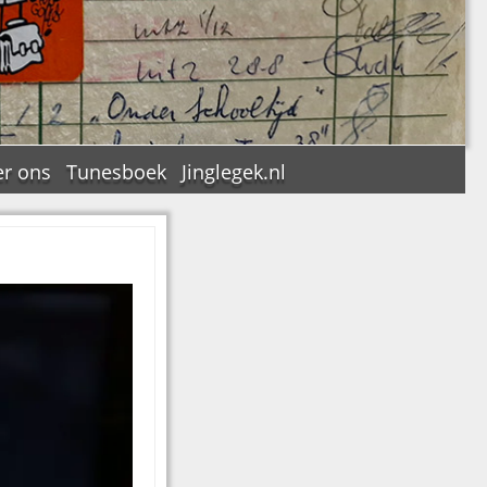
r ons
Tunesboek
Jinglegek.nl
n