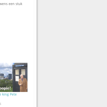
uwens een stuk
e king Pete
4