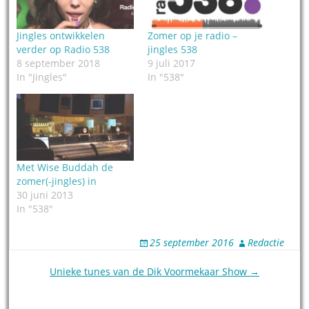
Jingles ontwikkelen
Zomer op je radio –
verder op Radio 538
jingles 538
8 september 2018
9 juli 2017
In "Jingles"
In "538"
Met Wise Buddah de
zomer(-jingles) in
30 juni 2013
In "538"
25 september 2016
Redactie
Post
Unieke tunes van de Dik Voormekaar Show →
navigation