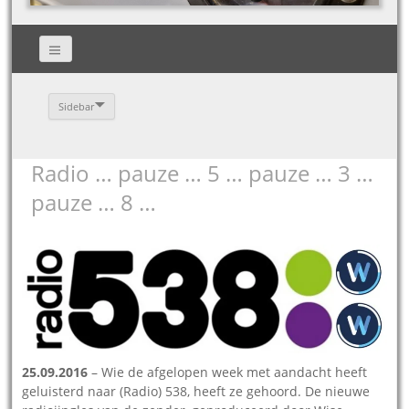
Sidebar
Radio … pauze … 5 … pauze … 3 …
pauze … 8 …
25.09.2016
– Wie de afgelopen week met aandacht heeft
geluisterd naar (Radio) 538, heeft ze gehoord. De nieuwe