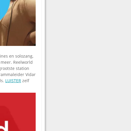
ines en solozang,
t meer. Reelworld
rootste station
grammaleider Vidar
ls.
LUISTER
zelf