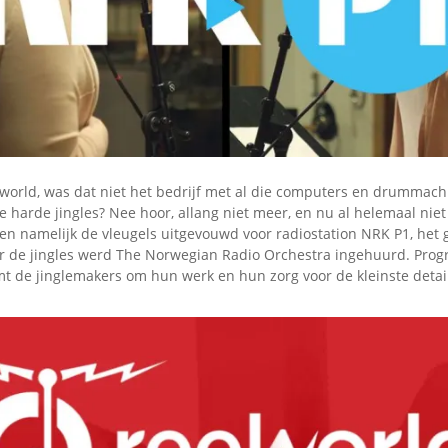
Omroepbanden
Stoomfluit Klaas
Vaak
Uitvinding
jinglecassette
world, was dat niet het bedrijf met al die computers en drummach
ie harde jingles? Nee hoor, allang niet meer, en nu al helemaal nie
n namelijk de vleugels uitgevouwd voor radiostation NRK P1, het g
or de jingles werd The Norwegian Radio Orchestra ingehuurd. Pro
 de jinglemakers om hun werk en hun zorg voor de kleinste detai