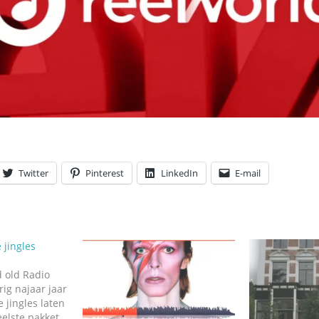
Twitter
Pinterest
LinkedIn
E-mail
 jingles
d old Radio
rig najaar jaar
 jingles laten
elste pakket