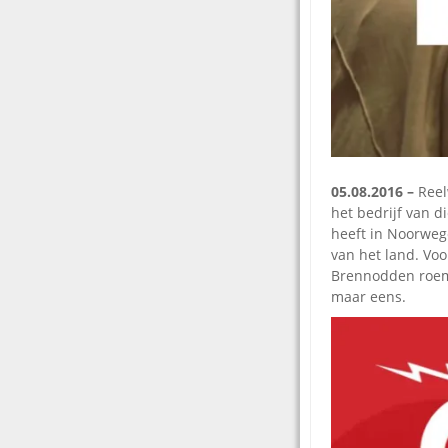
05.08.2016 –
Reel
het bedrijf van d
heeft in Noorwege
van het land. Vo
Brennodden roemt
maar eens.