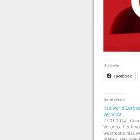
Dit delen:
Facebook
Gerelateerd
Reelworld Europe
Veronica
27.01.2014 - Goo
Veronica heeft vo
weer eens nieuwe
maken. Het hoeve