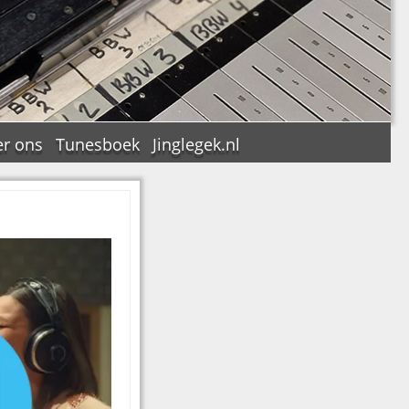
r ons
Tunesboek
Jinglegek.nl
n