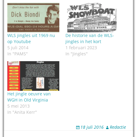
WLS jingles uit 1969 nu
De historie van de WLS-
op Youtube
jingles in het kort
5 juli 2014
1 februari 2023
In "PAMS"
In "Jingles"
Het jingle oeuvre van
WGH in Old Virginia
5 mei 2013
In "Anita Kerr"
18 juli 2016
Redactie