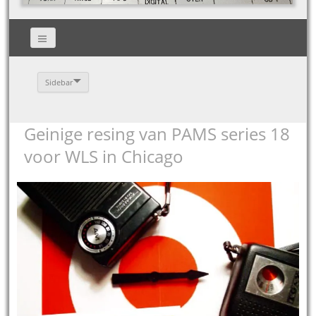
Sidebar
Geinige resing van PAMS series 18
voor WLS in Chicago