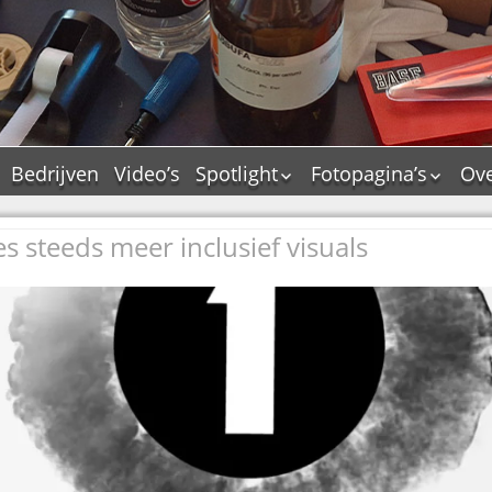
Bedrijven
Video’s
Spotlight
Fotopagina’s
Ove
De Tourflitsjingle –
JAM in pictures
wie zijn de makers?
es steeds meer inclusief visuals
PAMS in pictures
Jingledemo’s en hun
TM in pictures
tags
Pepper & Tanner i
Dallas jingle city
pictures
De Tourtune
Top Format in
Ferry Maat 65
pictures
Ferry Maat interview
Dik Voormekaar in
foto’s
Jingle Awards
Jingle NIEUW