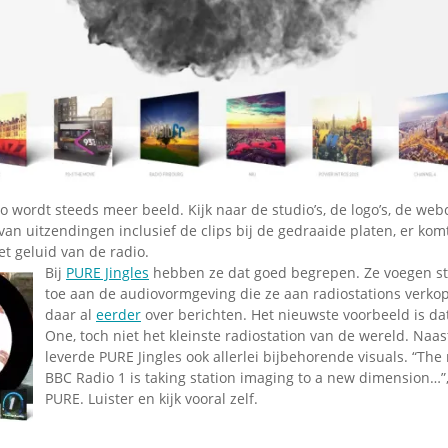
Omroepbanden
Stoomfluit Klaas
Vaak
Uitvinding
jinglecassette
o wordt steeds meer beeld. Kijk naar de studio’s, de logo’s, de web
an uitzendingen inclusief de clips bij de gedraaide platen, er ko
et geluid van de radio.
Bij
PURE Jingles
hebben ze dat goed begrepen. Ze voegen s
toe aan de audiovormgeving die ze aan radiostations verk
daar al
eerder
over berichten. Het nieuwste voorbeeld is da
One, toch niet het kleinste radiostation van de wereld. Naas
leverde PURE Jingles ook allerlei bijbehorende visuals. “The
BBC Radio 1 is taking station imaging to a new dimension…”,
PURE. Luister en kijk vooral zelf.