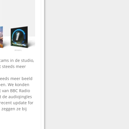
cams in de studio,
mt steeds meer
teeds meer beeld
open. We konden
t van BBC Radio
t de audiojingles
 recent update for
 zeggen ze bij