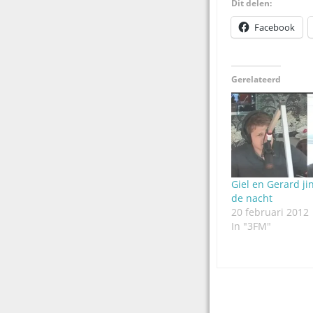
Dit delen:
Facebook
Gerelateerd
Giel en Gerard ji
de nacht
20 februari 2012
In "3FM"
Post