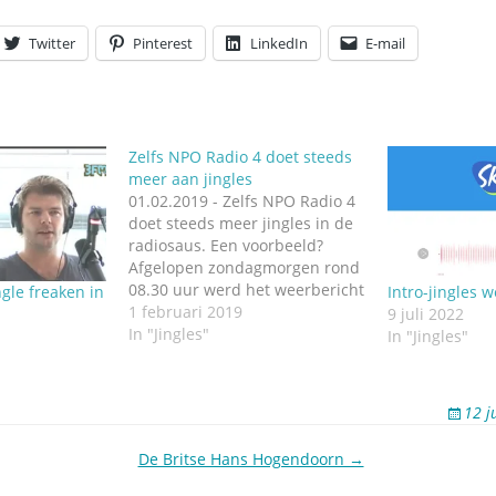
Twitter
Pinterest
LinkedIn
E-mail
Zelfs NPO Radio 4 doet steeds
meer aan jingles
01.02.2019 - Zelfs NPO Radio 4
doet steeds meer jingles in de
radiosaus. Een voorbeeld?
Afgelopen zondagmorgen rond
08.30 uur werd het weerbericht
ngle freaken in
Intro-jingles 
van Jan Visser ingeleid met een
1 februari 2019
9 juli 2022
gezongen jingle. Eenmalig of
In "Jingles"
In "Jingles"
vanaf nu elke zondag? We
weten het niet. Ook niet of het
nou wel of niet presentator…
12 j
De Britse Hans Hogendoorn →