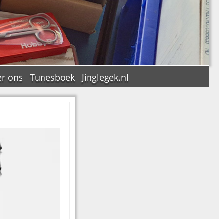
r ons
Tunesboek
Jinglegek.nl
n