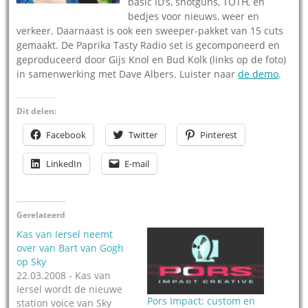
basic ID’s, shotguns, TOTH, en
bedjes voor nieuws, weer en
verkeer. Daarnaast is ook een sweeper-pakket van 15 cuts
gemaakt. De Paprika Tasty Radio set is gecomponeerd en
geproduceerd door Gijs Knol en Bud Kolk (links op de foto)
in samenwerking met Dave Albers. Luister naar
de demo
.
Dit delen:
Facebook
Twitter
Pinterest
LinkedIn
E-mail
Gerelateerd
Kas van Iersel neemt
over van Bart van Gogh
op Sky
22.03.2008 - Kas van
Iersel wordt de nieuwe
Pors Impact: custom en
station voice van Sky