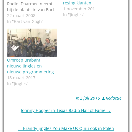
resing klanten
Radio. Daarmee neemt
1 november 2011
hij de plaats in van Bart
In "Jingles"
van Gogh die dat sinds
22 maart 2008
begin jaren negentig
In "Bart van Gogh"
heeft gedaan. Van Gogh
is één van de grote
namen achter
jingleproducent Top
Format in Haarlem. De
komst van Van Iersel…
Omroep Brabant:
nieuwe jingles en
nieuwe programmering
18 maart 2017
In "Jingles"
2 juli 2016
Redactie
Post
Johnny Hooper in Texas Radio Hall of Fame →
navigation
← Brandy-jingles You Make Us Q nu ook in Polen