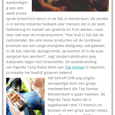
aankondigin
g was een
week ervoor
op de GreenTech beurs in de RAI in Amsterdam. De zender
is in eerste instantie bedoeld voor mensen die in de teelt,
toelevering en handel van groente en fruit werken, maar
later ook voor de eindconsument. “Hoe leuk is het dat de
radiozender, die alle mooie producten uit de tuinbouw
promoot aan een jonge energieke doelgroep, ook gewoon
in de kas, fabriek, opslagruimte, op kantoor of in de auto
aangezet kan worden?”, zegt zendercoördinator Joey
Koeijvoets tegen KAS GroenteNet. De audiobranding
van Paprika Tasty Radio komt van
Top Format
in Haarlem,
zo maakte het bedrijf gisteren bekend.
Het betreft CHR pop-jingles
vervaardigd door een groep
medewerkers die Top Format
#dreamteam is gaan noemen. De
Paprika Tasty Radio set is
opgebouwd rond 13 thema’s en
bestaat uit een groot aantal ramps,