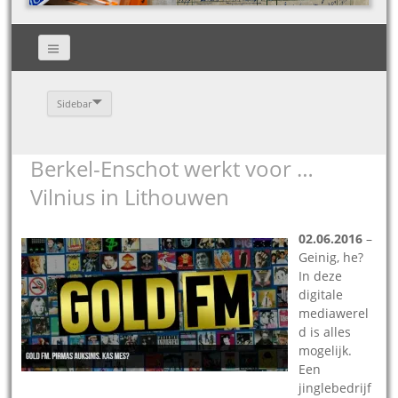
Sidebar
Berkel-Enschot werkt voor …
Vilnius in Lithouwen
02.06.2016
–
Geinig, he?
In deze
digitale
mediawerel
d is alles
mogelijk.
Een
jinglebedrijf