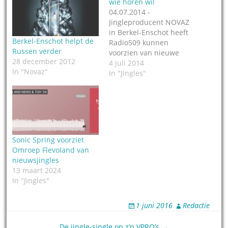
wie horen wil
04.07.2014 -
Jingleproducent NOVAZ
in Berkel-Enschot heeft
Berkel-Enschot helpt de
Radio509 kunnen
Russen verder
voorzien van nieuwe
28 december 2012
jingles. Het station in
4 juli 2014
In "Novaz"
Hilversum koos voor een
In "Jingles"
resing van het Classic
Magic
pakket. Oorspronkelijk
zijn deze jingles
ingezongen voor Magic
102.5 in Ohio. Radio 509
Sonic Spring voorziet
is een station voor en
Omroep Flevoland van
door blinden en
nieuwsjingles
slechtzienden met de
13 maart 2024
toepasselijk slogan
In "Jingles"
: Radio509,…
1 juni 2016
Redactie
De jingle-single op z’n VPRO’s →