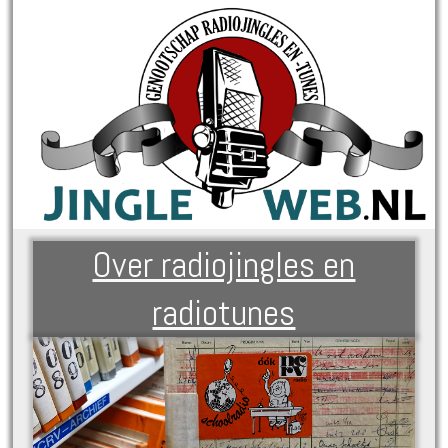
Over radiojingles en
radiotunes