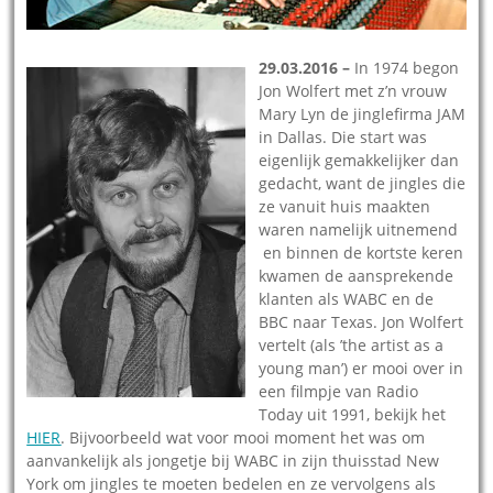
29.03.2016 –
In 1974 begon
Jon Wolfert met z’n vrouw
Mary Lyn de jinglefirma JAM
in Dallas. Die start was
eigenlijk gemakkelijker dan
gedacht, want de jingles die
ze vanuit huis maakten
waren namelijk uitnemend
en binnen de kortste keren
kwamen de aansprekende
klanten als WABC en de
BBC naar Texas. Jon Wolfert
vertelt (als ’the artist as a
young man’) er mooi over in
een filmpje van Radio
Today uit 1991, bekijk het
HIER
. Bijvoorbeeld wat voor mooi moment het was om
aanvankelijk als jongetje bij WABC in zijn thuisstad New
York om jingles te moeten bedelen en ze vervolgens als