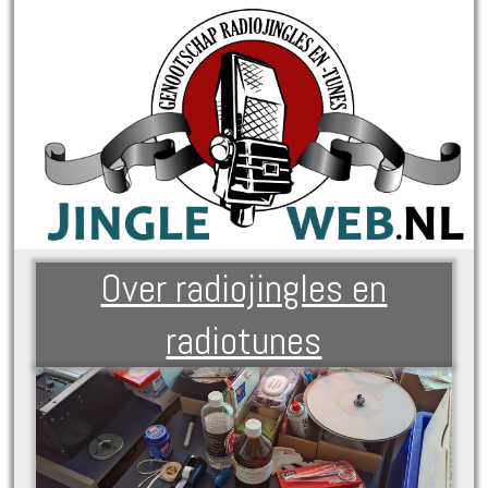
Over radiojingles en
radiotunes