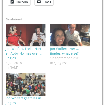
LinkedIn
E-mail
Gerelateerd
Jon Wolfert, Trella Hart
Jon Wolfert over …
en Abby Holmes over …
jingles, what else?
jingles
12 september 2019
3 juli 2018
In "Jingles"
In "JAM"
Jon Wolfert geeft les in …
jingles