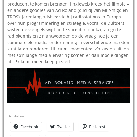
producent te komen brengen. Jingleweb kreeg het filmpje –
en andere goodies van Ad Roland (oud-dj van Mi Amigo en
TROS). Jarenlang adviseerde hij radiostations in Europa
over hun programmering en strategie, vooral de Duitsers
wisten de vleugels wijd uit te spreiden dankzij z’n grote
radiokennis en z’n antwoorden op de vraag hoe je een
commerciële media-onderneming in verschillende markten
kunt laten renderen. Hij ruimt momenteel z’n kasten uit, en
met zo’n lange media-ervaring komen er dan mooie dingen
uit. Er komt meer, keep posted.
Dit delen:
Facebook
Twitter
Pinterest