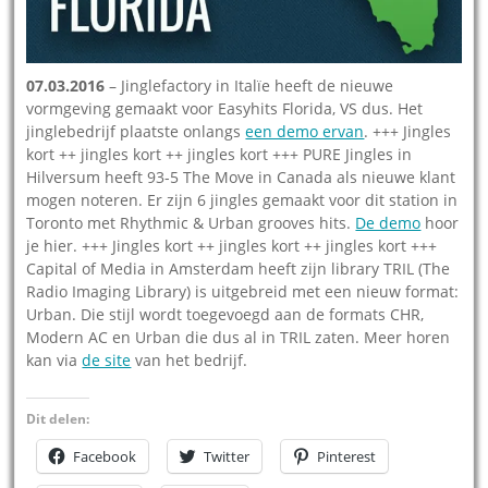
07.03.2016
– Jinglefactory in Italïe heeft de nieuwe
vormgeving gemaakt voor Easyhits Florida, VS dus. Het
jinglebedrijf plaatste onlangs
een demo ervan
. +++ Jingles
kort ++ jingles kort ++ jingles kort +++ PURE Jingles in
Hilversum heeft 93-5 The Move in Canada als nieuwe klant
mogen noteren. Er zijn 6 jingles gemaakt voor dit station in
Toronto met Rhythmic & Urban grooves hits.
De demo
hoor
je hier. +++ Jingles kort ++ jingles kort ++ jingles kort +++
Capital of Media in Amsterdam heeft zijn library TRIL (The
Radio Imaging Library) is uitgebreid met een nieuw format:
Urban. Die stijl wordt toegevoegd aan de formats CHR,
Modern AC en Urban die dus al in TRIL zaten. Meer horen
kan via
de site
van het bedrijf.
Dit delen:
Facebook
Twitter
Pinterest