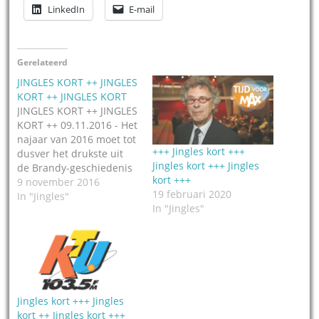
LinkedIn
E-mail
Gerelateerd
JINGLES KORT ++ JINGLES
KORT ++ JINGLES KORT
JINGLES KORT ++ JINGLES
KORT ++ 09.11.2016 - Het
najaar van 2016 moet tot
+++ Jingles kort +++
dusver het drukste uit
Jingles kort +++ Jingles
de Brandy-geschiedenis
kort +++
zijn, meldt Brandy-boss
9 november 2016
19 februari 2020
Diederik Decraene.
In "Jingles"
In "Jingles"
Binnenkort komen ze
met enkele custom
producties, maar in de
tussentijd heeft het
bedrijf een demo
gemaakt en
gepubliceerd met
Jingles kort +++ Jingles
“customized”
kort ++ Jingles kort +++