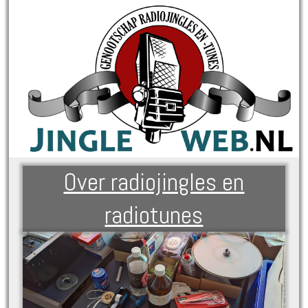
Over radiojingles en
radiotunes