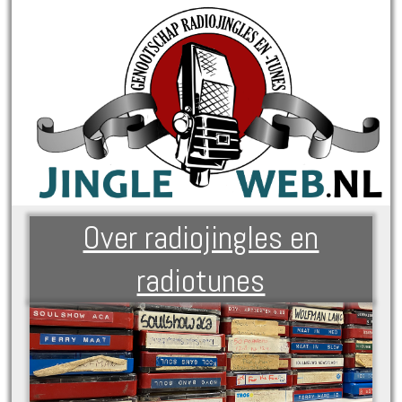
Over radiojingles en
radiotunes