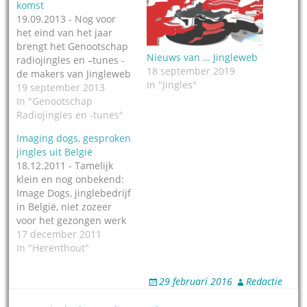
komst
19.09.2013 - Nog voor
het eind van het jaar
brengt het Genootschap
Nieuws van … Jingleweb
radiojingles en –tunes -
18 september 2019
de makers van Jingleweb
In "Jingles"
- zijn nieuwste jingle-CD
19 september 2013
uit. En je gaat er van
In "Genootschap
smullen! Het wordt een
Radiojingles en -tunes"
CD bomvol met de
Imaging dogs, gesproken
beroemdste radiotunes
jingles uit België
en radiojingles, destijds
18.12.2011 - Tamelijk
gehaald van allerlei
klein en nog onbekend:
library-platen. We
Image Dogs, jinglebedrijf
kunnen nog…
in België, niet zozeer
voor het gezongen werk
maar meer van
17 december 2011
degesproken jingles, in
In "Herenthout"
het Engels gemaakt want
ach, we zijn één grote
29 februari 2016
Redactie
Europese familie.
Ingesproken door