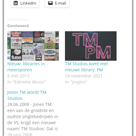
LinkedIn
E-mail
Gerelateerd
Nieuw: libraries in
TM Studios komt met
meersporen
nieuwe library: PM
5 mei 2015
18 november 2021
In "Extreme Music"
In "Jingles"
Jones TM wordt TM
Studios
28.06.2008 - Jones TM,
een van de grootste en
oudste jinglebedrijven in
de VS, krijgt een nieuwe
naam: TM Studios. Dat is
het gevolg van een
28 juni 2008