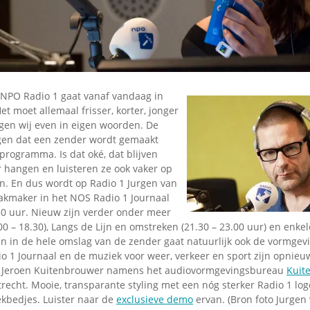
Omroepbanden
Stoomfluit Klaas
Vaak
Uitvinding
jinglecassette
NPO Radio 1 gaat vanaf vandaag in
et moet allemaal frisser, korter, jonger
ggen wij even in eigen woorden. De
gen dat een zender wordt gemaakt
programma. Is dat oké, dat blijven
r hangen en luisteren ze ook vaker op
en. En dus wordt op Radio 1 Jurgen van
kmaker in het NOS Radio 1 Journaal
30 uur. Nieuw zijn verder onder meer
0 – 18.30), Langs de Lijn en omstreken (21.30 – 23.00 uur) en enke
En in de hele omslag van de zender gaat natuurlijk ook de vormge
io 1 Journaal en de muziek voor weer, verkeer en sport zijn opnie
r Jeroen Kuitenbrouwer namens het audiovormgevingsbureau
Kuit
recht. Mooie, transparante styling met een nóg sterker Radio 1 log
kbedjes. Luister naar de
exclusieve demo
ervan. (Bron foto Jurgen