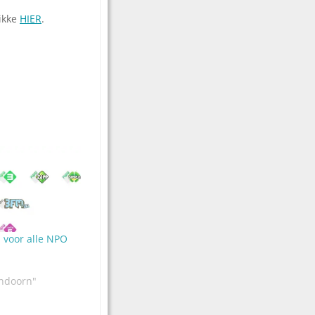
ikke
HIER
.
 voor alle NPO
ndoorn"