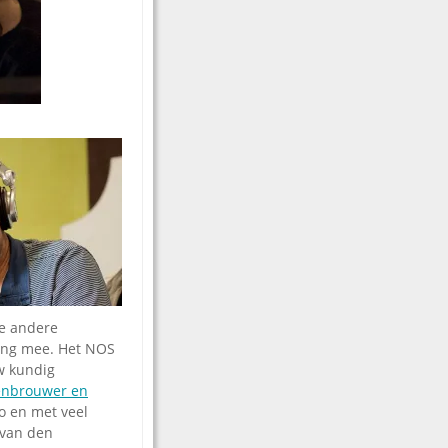
le andere
ving mee. Het NOS
uw kundig
enbrouwer en
o en met veel
 van den