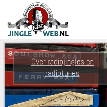
Over radiojingles en
radiotunes