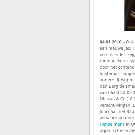
04.01.2016
– Ook 
een nieuwe jas. H
en flitsender, ze
radioboeken zeg
door het ochtend
luisteraars lange
andere tijdstipp
den Berg de smaa
van 06.00 tot 09.
Nieuws & Co (16.0
verschuivingen. 
Journaal, het Rad
vervaardigd doo
Henselmans
in Ut
organische muzie