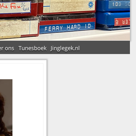
r ons
Tunesboek
Jinglegek.nl
n