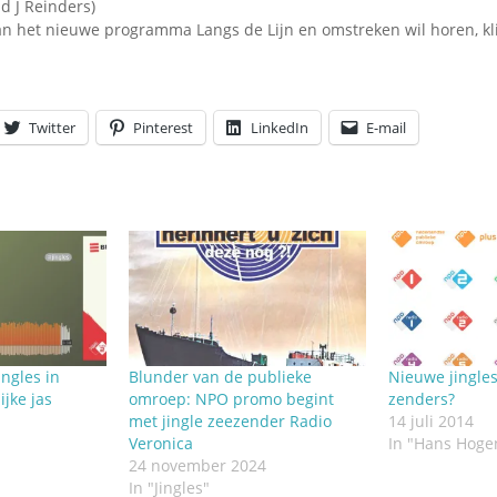
d J Reinders)
an het nieuwe programma Langs de Lijn en omstreken wil horen, kl
Twitter
Pinterest
LinkedIn
E-mail
ingles in
Blunder van de publieke
Nieuwe jingles
ijke jas
omroep: NPO promo begint
zenders?
met jingle zeezender Radio
14 juli 2014
Veronica
In "Hans Hoge
24 november 2024
In "Jingles"