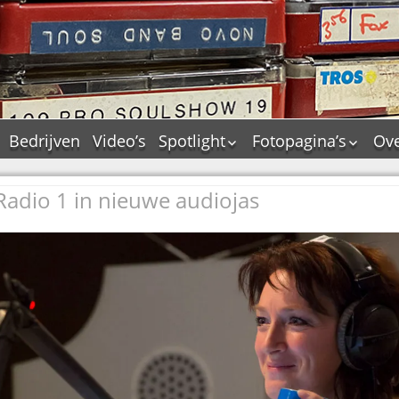
Bedrijven
Video’s
Spotlight
Fotopagina’s
Ove
De Tourflitsjingle –
JAM in pictures
wie zijn de makers?
adio 1 in nieuwe audiojas
PAMS in pictures
Jingledemo’s en hun
TM in pictures
tags
Pepper & Tanner i
Dallas jingle city
pictures
De Tourtune
Top Format in
Ferry Maat 65
pictures
Ferry Maat interview
Dik Voormekaar in
foto’s
Jingle Awards
Jingle NIEUW