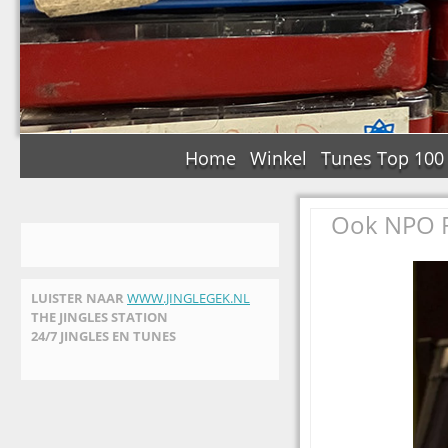
Home
Winkel
Tunes Top 100
Ook NPO R
LUISTER NAAR
WWW.JINGLEGEK.NL
THE JINGLES STATION
24/7 JINGLES EN TUNES