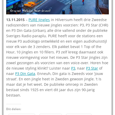
13.11.2015
–
PURE Jingles
in Hilversum heeft drie Zweedse
radiozenders van nieuwe jingles voorzien: P3, P3 Star (CHR)
en P3 Din Gata (Urban), alle drie vallend onder de publieke
Sveriges Radio paraplu. PURE heeft voor de stations een
nieuw P3 audiologo ontwikkeld en een eigen audiohuisstijl
voor elk van de 3 zenders. Elk pakket bevat 1 Top of the
Hour, 10 jingles en 10 fillers. P3 zelf kreeg daarnaast ook
nieuwe vormgeving voor het nieuws. De P3 Star jingles zijn
zowel gezongen als voorzien van een voice-over. Horen hoe
de nieuwe styling klinkt? Luister naar
P3
, naar
P3 Star
of
naar
P3 Din Gata
. Enneuh, Din gata is Zweeds voor ‘jouw
straat’. En een jingle heet in Zweden gewoon jingle. ’t Is
maar dat je het weet. De publieke omroep in Zweden
bestaat sinds 1925 en viert dit jaar dus zijn 90-jarig
bestaan.
Dit delen: