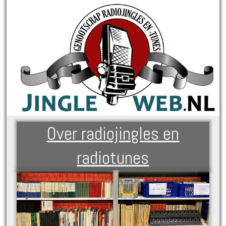
Over radiojingles en
radiotunes