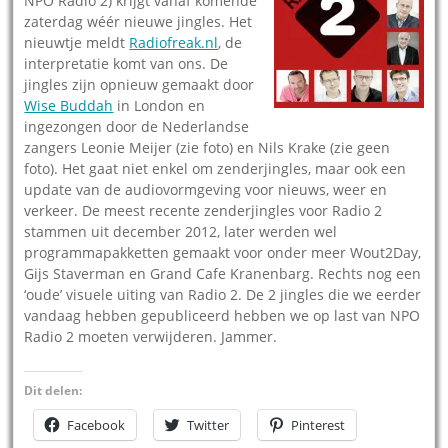
NPO Radio 2) krijgt vanaf komende
zaterdag wéér nieuwe jingles. Het
nieuwtje meldt
Radiofreak.nl
, de
interpretatie komt van ons. De
jingles zijn opnieuw gemaakt door
Wise Buddah
in London en
ingezongen door de Nederlandse
zangers Leonie Meijer (zie foto) en Nils Krake (zie geen
foto). Het gaat niet enkel om zenderjingles, maar ook een
update van de audiovormgeving voor nieuws, weer en
verkeer. De meest recente zenderjingles voor Radio 2
stammen uit december 2012, later werden wel
programmapakketten gemaakt voor onder meer Wout2Day,
Gijs Staverman en Grand Cafe Kranenbarg. Rechts nog een
‘oude’ visuele uiting van Radio 2. De 2 jingles die we eerder
vandaag hebben gepubliceerd hebben we op last van NPO
Radio 2 moeten verwijderen. Jammer.
Dit delen:
Facebook
Twitter
Pinterest