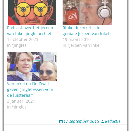
Podcast over het Jeroen
Rinkeldekinkel – de
van Inkel jingle archief
geniále Jeroen van Inkel
12 oktober 2023
19 maart 2010
In "Jingles"
In "Jeroen van inkel"
Van Inkel en De Zwart
geven ‘Jinglelessen voor
de luisteraar’
3 januari 2021
In "Jingles"
17 september 2015
Redactie