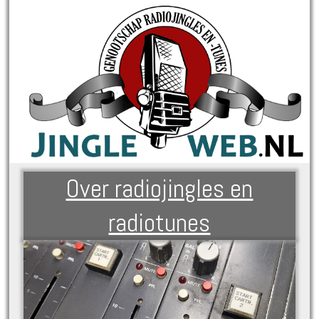
Over radiojingles en
radiotunes