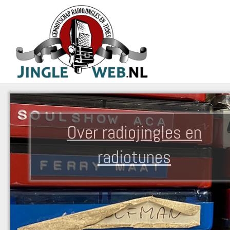
Over radiojingles en
radiotunes