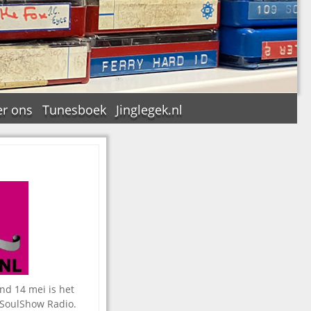
r ons
Tunesboek
Jinglegek.nl
n
d 14 mei is het
p SoulShow Radio.