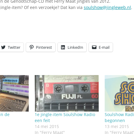
an de Genootschap-CD met Ferry Maat jingles van 2012.
ingle-item? Of een verzoekje? Dat kan via
soulshow@jingleweb.nl
.
Twitter
Pinterest
LinkedIn
E-mail
in de
1e jingle-item Soulshow Radio
Soulshow Radio
een feit
begonnen
14 mei 2015
13 mei 2015
In "Ferry Maat"
In "Ferry Maat