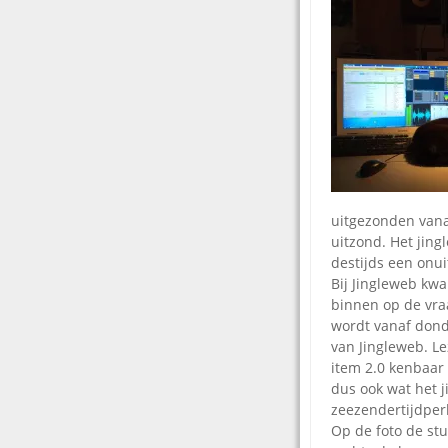
uitgezonden van
uitzond. Het jing
destijds een onui
Bij Jingleweb kw
binnen op de vra
wordt vanaf dond
van Jingleweb. L
item 2.0 kenbaar 
dus ook wat het j
zeezendertijdperk
Op de foto de stu