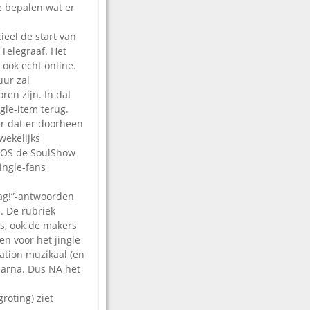
 bepalen wat er
ieel de start van
 Telegraaf. Het
 ook echt online.
uur zal
ren zijn. In dat
gle-item terug.
er dat er doorheen
wekelijks
ROS de SoulShow
ingle-fans
ag!”-antwoorden
. De rubriek
s, ook de makers
n voor het jingle-
ation muzikaal (en
daarna. Dus NA het
roting) ziet