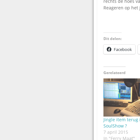
rechts de hoes v
Reageren op het j
Dit delen:
Facebook
Gerelateerd
Jingle item terug 
SoulShow ?
7 april 2015
In "Ferry Maat"