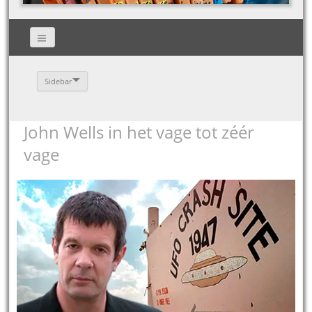
Sidebar
John Wells in het vage tot zéér
vage