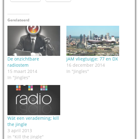
Gerelateerd
De onzichtbare
JAM vliegtuigje: 77 en DX
radiostem
16 december 2014
15 maart 2014
In "Jingles"
In "Jingles"
Wát een verademing; kill
the jingle
3 april 2013
In "Kill the jingle"