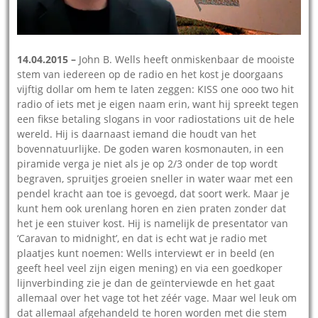
14.04.2015 –
John B. Wells heeft onmiskenbaar de mooiste
stem van iedereen op de radio en het kost je doorgaans
vijftig dollar om hem te laten zeggen: KISS one ooo two hit
radio of iets met je eigen naam erin, want hij spreekt tegen
een fikse betaling slogans in voor radiostations uit de hele
wereld. Hij is daarnaast iemand die houdt van het
bovennatuurlijke. De goden waren kosmonauten, in een
piramide verga je niet als je op 2/3 onder de top wordt
begraven, spruitjes groeien sneller in water waar met een
pendel kracht aan toe is gevoegd, dat soort werk. Maar je
kunt hem ook urenlang horen en zien praten zonder dat
het je een stuiver kost. Hij is namelijk de presentator van
‘Caravan to midnight’, en dat is echt wat je radio met
plaatjes kunt noemen: Wells interviewt er in beeld (en
geeft heel veel zijn eigen mening) en via een goedkoper
lijnverbinding zie je dan de geïnterviewde en het gaat
allemaal over het vage tot het zéér vage. Maar wel leuk om
dat allemaal afgehandeld te horen worden met die stem