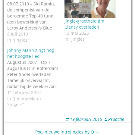
08.07.2019 – Sid Ramin,
de componist van de
beroemde Top 40 tune
Jingle-grootheid Jim
(een bewerking van
Clancy overleden
Leroy Anderson's Blue
13 mei 2025
Tango) is overleden, hij
8 juli 2019
In "Jingles"
is ruim 100 jaar
In "Jingles"
geworden. Op Jingleweb
Johnny Mann zingt nog
besteedden we in mei
het hoogste lied
nog aandacht aan hem
Augustus 2007 - Op 7
toen hij 100 jaar en 100
augustus is in Rotterdam
dagen oud was
Peter Snoei overleden.
geworden. Veel
Tamelijk onverwacht,
levensdagen heeft…
nadat hij de week ervoor
een virusinfectie in de
11 februari 2010
hersenen had
In "Johnny Mann
opgelopen. Hij werd 67
Singers"
jaar. Peter Snoei schreef
de muziek voor
19 februari 2015
Redactie
honderden
reclamespots: Omo wast
Post
Poe, nieuwe introjingles by Q →
door en door schoon,