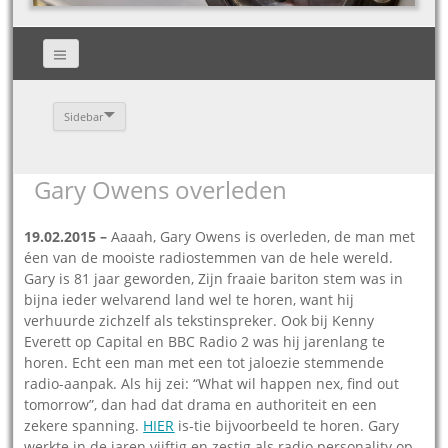
Sidebar
Gary Owens overleden
19.02.2015 –
Aaaah, Gary Owens is overleden, de man met
éen van de mooiste radiostemmen van de hele wereld.
Gary is 81 jaar geworden, Zijn fraaie bariton stem was in
bijna ieder welvarend land wel te horen, want hij
verhuurde zichzelf als tekstinspreker. Ook bij Kenny
Everett op Capital en BBC Radio 2 was hij jarenlang te
horen. Echt een man met een tot jaloezie stemmende
radio-aanpak. Als hij zei: “What wil happen nex, find out
tomorrow”, dan had dat drama en authoriteit en een
zekere spanning.
HIER
is-tie bijvoorbeeld te horen. Gary
werkte in de jaren vijftig en zestig als radio personality op