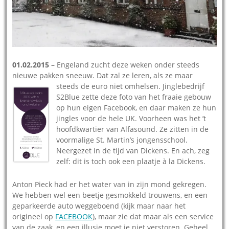
01.02.2015 –
Engeland zucht deze weken onder steeds
nieuwe pakken sneeuw. Dat zal ze leren, als ze maar
steeds de euro niet omhelsen.
Jinglebedrijf
S2Blue zette deze foto van het fraaie gebouw
op hun eigen Facebook, en daar maken ze hun
jingles voor de hele UK. Voorheen was het ’t
hoofdkwartier van Alfasound. Ze zitten in de
voormalige St. Martin’s jongensschool.
Neergezet in de tijd van Dickens. En ach, zeg
zelf: dit is toch ook een plaatje à la Dickens.
Anton Pieck had er het water van in zijn mond gekregen.
We hebben wel een beetje gesmokkeld trouwens, en een
geparkeerde auto weggeboend (kijk maar naar het
origineel op
FACEBOOK
), maar zie dat maar als een service
van de zaak, en een illusie moet je niet verstoren. Geheel