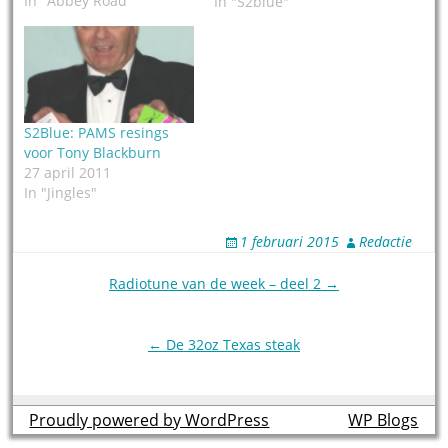
In "Abbey Road"
In "S2blue"
S2Blue: PAMS resings
voor Tony Blackburn
27 april 2011
In "Jingles"
1 februari 2015
Redactie
Post
Radiotune van de week – deel 2 →
navigation
← De 32oz Texas steak
Proudly powered by WordPress
theme by
WP Blogs