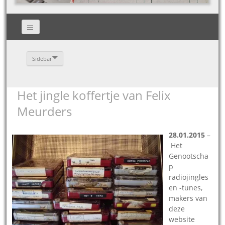
Sidebar
Het jingle koffertje van Felix
Meurders
28.01.2015
–
Het
Genootscha
p
radiojingles
en -tunes,
makers van
deze
website