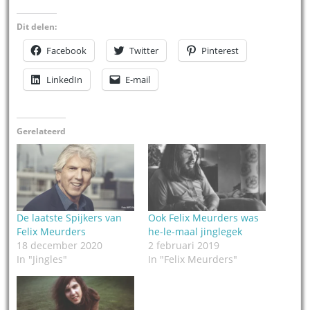
Dit delen:
Facebook
Twitter
Pinterest
LinkedIn
E-mail
Gerelateerd
De laatste Spijkers van
Ook Felix Meurders was
Felix Meurders
he-le-maal jinglegek
18 december 2020
2 februari 2019
In "Jingles"
In "Felix Meurders"