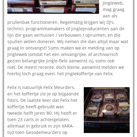
Jingleweb,
mag graag
aan als
prullenbak functioneren. Regelmatig krijgen wij DJ’s,
technici, programmamakers of jingleproducenten aan de
lijn die gaan verhuizen / verbouwen / opruimen, en die
spullen willen doneren. Wij nemen die dan altijd maar wat
graag in ontvangst! Soms maken we er melding van op
Jingleweb (omdat het een omvangrijke, of archivarisch
gezien belangrijke jingle-fiele aanwinst is), soms ook
niet. De meest recente, doch kleine, aanwinst melden we
hierbij toch graag even: het jinglekoffertje van Felix.
Felix is natuurlijk Felix Meurders,
en het koffertje zie je op bijgaande
foto’s. De laatste keer dat Felix het
koffertje heeft gebruikt was
tweede helft jaren ’80. Hij heeft er
toen 23 carts in achtergelaten,
allemaal in gebruik in zijn VARA-
tijd toen Gesodemeurders op