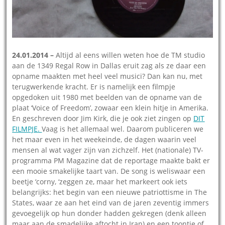
24.01.2014 –
Altijd al eens willen weten hoe de TM studio
aan de 1349 Regal Row in Dallas eruit zag als ze daar een
opname maakten met heel veel musici? Dan kan nu, met
terugwerkende kracht. Er is namelijk een filmpje
opgedoken uit 1980 met beelden van de opname van de
plaat ‘Voice of Freedom’, zowaar een klein hitje in Amerika.
En geschreven door Jim Kirk, die je ook ziet zingen op
DIT
FILMPJE
.
Vaag is het allemaal wel. Daarom publiceren we
het maar even in het weekeinde, de dagen waarin veel
mensen al wat vager zijn van zichzelf. Het (nationale) TV-
programma PM Magazine dat de reportage maakte bakt er
een mooie smakelijke taart van. De song is weliswaar een
beetje ‘corny, ‘zeggen ze, maar het markeert ook iets
belangrijks: het begin van een nieuwe patriottisme in The
States, waar ze aan het eind van de jaren zeventig immers
gevoegelijk op hun donder hadden gekregen (denk alleen
maar aan de smadelijke aftocht in Iran) en een toontje of