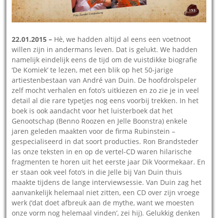
22.01.2015 –
Hè, we hadden altijd al eens een voetnoot
willen zijn in andermans leven. Dat is gelukt. We hadden
namelijk eindelijk eens de tijd om de vuistdikke biografie
‘De Komiek’ te lezen, met een blik op het 50-jarige
artiestenbestaan van André van Duin. De hoofdrolspeler
zelf mocht verhalen en foto’s uitkiezen en zo zie je in veel
detail al die rare typetjes nog eens voorbij trekken. In het
boek is ook aandacht voor het luisterboek dat het
Genootschap (Benno Roozen en Jelle Boonstra) enkele
jaren geleden maakten voor de firma Rubinstein –
gespecialiseerd in dat soort producties. Ron Brandsteder
las onze teksten in en op de vertel-CD waren hilarische
fragmenten te horen uit het eerste jaar Dik Voormekaar. En
er staan ook veel foto’s in die Jelle bij Van Duin thuis
maakte tijdens de lange interviewsessie. Van Duin zag het
aanvankelijk helemaal niet zitten, een CD over zijn vroege
werk (‘dat doet afbreuk aan de mythe, want we moesten
onze vorm nog helemaal vinden’, zei hij). Gelukkig denken