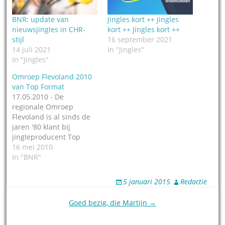
BNR: update van
Jingles kort ++ Jingles
nieuwsjingles in CHR-
kort ++ Jingles kort ++
stijl
16 september 2021
14 juli 2021
In "Jingles"
In "Jingles"
Omroep Flevoland 2010
van Top Format
17.05.2010 - De
regionale Omroep
Flevoland is al sinds de
jaren '80 klant bij
jingleproducent Top
Format in Haarlem.
16 mei 2010
Alhoewel er uitstapjes
In "BNR"
zijn geweest. Het
nieuwste resultaat van
5 januari 2015
Redactie
beider samenzijn wordt
gevormd door 39 jingles.
Post
Goed bezig, die Martijn →
Het pakket (Omroep
navigation
Flevoland 2010) bestaat