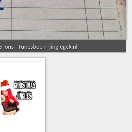
r ons
Tunesboek
Jinglegek.nl
n