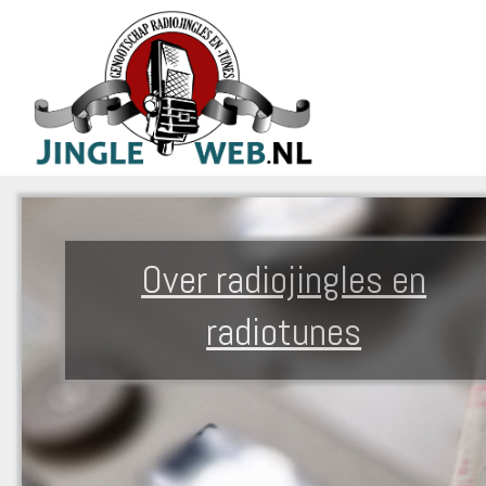
Over radiojingles en
radiotunes