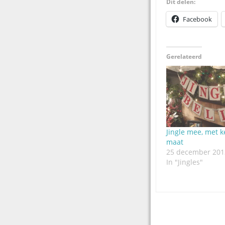
Dit delen:
Facebook
Gerelateerd
Jingle mee, met k
maat
25 december 201
In "Jingles"
Post