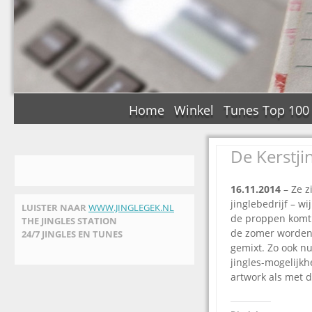
Home
Winkel
Tunes Top 100
De Kerstji
16.11.2014
– Ze zi
jinglebedrijf – w
LUISTER NAAR
WWW.JINGLEGEK.NL
de proppen komt. 
THE JINGLES STATION
de zomer worden
24/7 JINGLES EN TUNES
gemixt. Zo ook nu
jingles-mogelijkh
artwork als met 