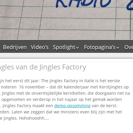
Bedrijven
Video’s
Spotlight
Fotopagina’s
Ove
De Tourflitsjingle –
JAM in pictures
wie zijn de makers?
ngles van de Jingles Factory
PAMS in pictures
Jingledemo’s en hun
TM in pictures
tags
jn het eerst dit jaar: The Jingles Factory in Italië is het eerste
Pepper & Tanner i
Dallas jingle city
ij noteren 16 november – dat dit kalenderjaar met Kerstjingles op
pictures
Jingles met de onvermijdelijke kerstbellen, die doorgaans net na
De Tourtune
Top Format in
 opgenomen en verderop in het najaar op het gemak worden
Ferry Maat 65
pictures
. Jingles Factory maakt een
demo-opsomming
van de kerst-
Ferry Maat interview
Dik Voormekaar in
eden. Laten we zeggen dat we minstens even blij zijn met het
foto’s
de jingles. Hohohooohh….
Jingle Awards
Jingle NIEUW