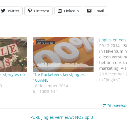
Omroepbanden
Twitter
Pinterest
LinkedIn
E-mail
Stoomfluit Klaas
Vaak
Uitvinding
jinglecassette
Jingles en een
20.12.2014 - B
in Hilversum 
alleen verstand
hebben ook ka
marketing. Als
melden hebt, 
20 december 
erstjingles op
The Rocketeers kerstjingles
persberichten
In "Jingles"
100%NL
dagen na elkaa
3
18 december 2014
met beide nieu
In "100% NL"
communicatie
ze bij…
16 novemb
PURE Jingles vernieuwt NOS op 3 →