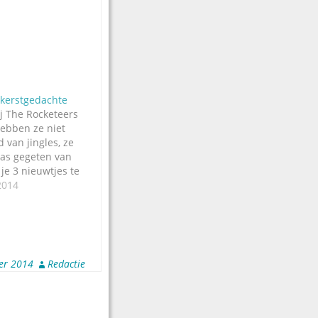
 kerstgedachte
ij The Rocketeers
hebben ze niet
 van jingles, ze
as gegeten van
 je 3 nieuwtjes te
verstuur dan 3
2014
 in een paar
r, en niet eentje
wtjes erin. Dat
-principe hebben
er 2014
Redactie