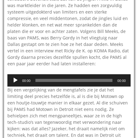
was marktleider in die jaren. Ze hadden een zorgvuldig
systeem uitgedokterd van limiters en een sterke
compressie, en veel middentonen, zodat de jingles luid en
helder klonken, en net wat meer sprankelden dan de
platen die er voor en achter zaten. Volgens Bill Meeks, de
baas van PAMS, was Berry Gordy in het vliegtuig naar
Dallas gestapt om te zien hoe ze het daar deden. Meeks
vertel in een interview met Ricky de K. op KOMA Radio, dat
Gordy daarna precies dezelfde spullen kocht, die PAMS al
een paar jaar eerder had laten installeren:
Audiospeler
00:00
00:00
Bij een vergelijking van de mengtafels zie je dat het
limiting deel precies hetzelfde is, al is die bij Motown op
een houtje-touwtje manier in elkaar gezet. Al die schuiven
bij PAMS had Motown in Detroit niet eens nodig. Ze
behielpen zich met mengpaneeltjes, waar ze in de high
tech-studio’s van tegenwoordig met verwondering naar
kijken: was dat alles? Jazeker, het draait namelijk niet om
techniek, het draait om talent. En dat was in Detroit uit