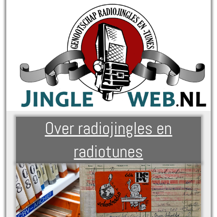
Over radiojingles en
radiotunes