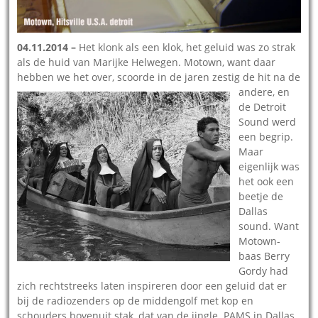
04.11.2014 –
Het klonk als een klok, het geluid was zo strak
als de huid van Marijke Helwegen. Motown, want daar
hebben we het over, scoorde in de
jaren zestig de hit na de
andere, en
de Detroit
Sound werd
een begrip.
Maar
eigenlijk was
het ook een
beetje de
Dallas
sound. Want
Motown-
baas Berry
Gordy had
zich rechtstreeks laten inspireren door een geluid dat er
bij de radiozenders op de middengolf met kop en
schouders bovenuit stak, dat van de jingle. PAMS in Dallas