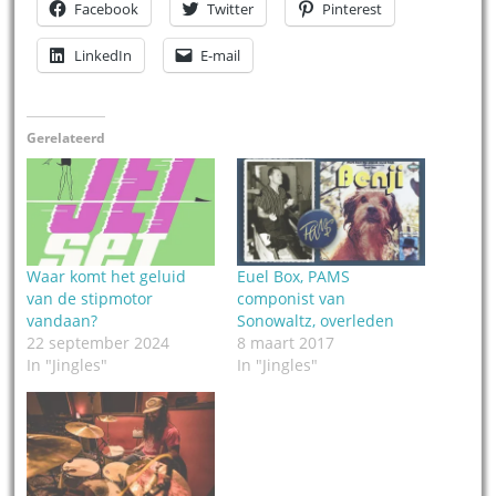
Facebook
Twitter
Pinterest
LinkedIn
E-mail
Gerelateerd
Waar komt het geluid
Euel Box, PAMS
van de stipmotor
componist van
vandaan?
Sonowaltz, overleden
22 september 2024
8 maart 2017
In "Jingles"
In "Jingles"