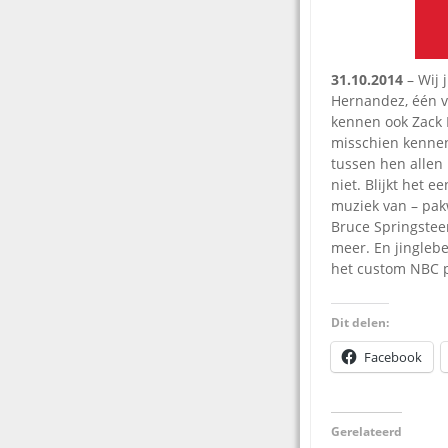
31.10.2014
– Wij 
Hernandez, één v
kennen ook Zack L
misschien kennen
tussen hen allen
niet. Blijkt het 
muziek van – pakwe
Bruce Springstee
meer. En jinglebe
het custom NBC 
Dit delen:
Facebook
Gerelateerd