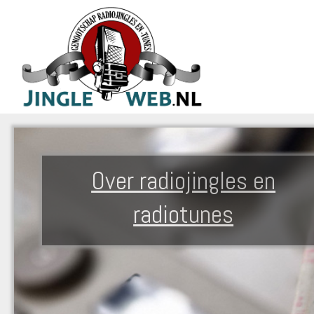
Over radiojingles en
radiotunes