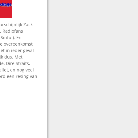
rschijnlijk Zack
. Radiofans
Sinful). En
 de overeenkomst
t in ieder geval
ijk dus. Met
e, Dire Straits,
let, en nog veel
erd een resing van