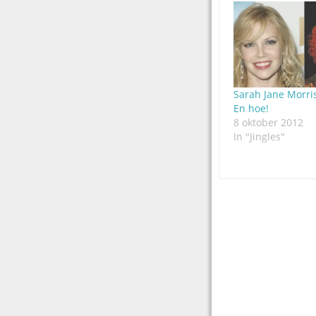
Sarah Jane Morris
En hoe!
8 oktober 2012
In "Jingles"
Post
navigation