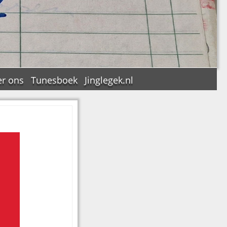
r ons
Tunesboek
Jinglegek.nl
n