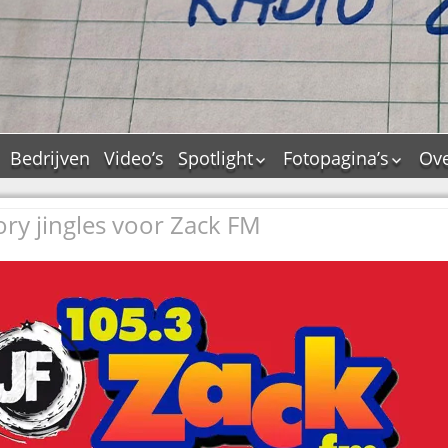
Bedrijven
Video’s
Spotlight
Fotopagina’s
Ove
De Tourflitsjingle –
JAM in pictures
wie zijn de makers?
tory jingles voor Zack FM
PAMS in pictures
Jingledemo’s en hun
TM in pictures
tags
Pepper & Tanner i
Dallas jingle city
pictures
De Tourtune
Top Format in
Ferry Maat 65
pictures
Ferry Maat interview
Dik Voormekaar in
foto’s
Jingle Awards
Jingle NIEUW