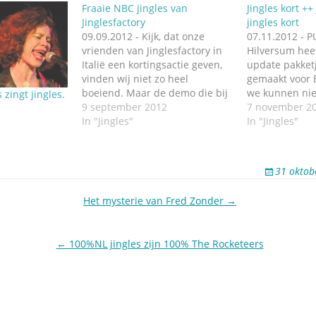
Fraaie NBC jingles van
Jingles kort ++
Jinglesfactory
jingles kort
09.09.2012 - Kijk, dat onze
07.11.2012 - P
vrienden van Jinglesfactory in
Hilversum heef
Italië een kortingsactie geven,
update pakketj
vinden wij niet zo heel
gemaakt voor 
boeiend. Maar de demo die bij
we kunnen nie
 zingt jingles.
dat gegeven hoort, is weer wel
9 september 2012
het zijn bijzon
7 november 2
leuk. Met een mooie
In "Jingles"
PURE Jingles k
In "Jingles"
September (Earth, Wind & Fire)
muzikale voor
variant en veel jingleklanten
zender gemaild
van de laatste tijd bij
waarvan de jin
31 oktob
Jinglesfactory. Dat…
geproduceerd. 
Het mysterie van Fred Zonder →
← 100%NL jingles zijn 100% The Rocketeers