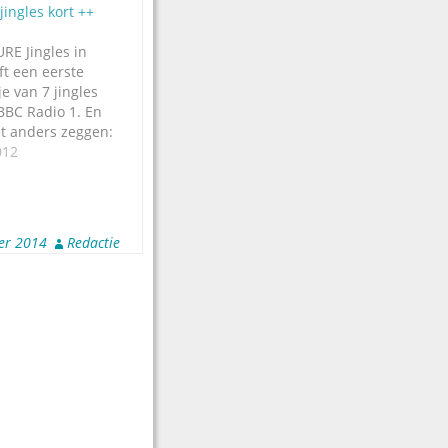
 jingles kort ++
URE Jingles in
t een eerste
e van 7 jingles
BBC Radio 1. En
t anders zeggen:
dere jingles.
012
reeg een aantal
beelden van de
, op basis
gles zijn
er 2014
Redactie
Er zijn vooral…