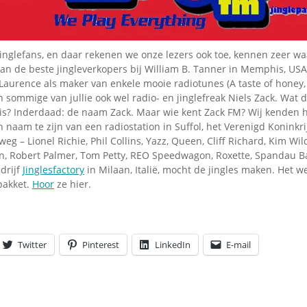
Omroepbanden
Stoomfluit Klaas
Vaak
jinglefans, en daar rekenen we onze lezers ook toe, kennen zeer waa
Uitvinding
an de beste jingleverkopers bij William B. Tanner in Memphis, USA
jinglecassette
aurence als maker van enkele mooie radiotunes (A taste of honey, 
 sommige van jullie ook wel radio- en jinglefreak Niels Zack. Wat
 is? Inderdaad: de naam Zack. Maar wie kent Zack FM? Wij kenden he
een naam te zijn van een radiostation in Suffol, het Verenigd Koninkr
g – Lionel Richie, Phil Collins, Yazz, Queen, Cliff Richard, Kim Wild
n, Robert Palmer, Tom Petty, REO Speedwagon, Roxette, Spandau Bal
drijf
Jinglesfactory
in Milaan, Italië, mocht de jingles maken. Het w
pakket.
Hoor
ze hier.
Twitter
Pinterest
LinkedIn
E-mail