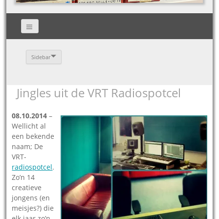
Sidebar
Jingles uit de VRT Radiospotcel
08.10.2014
–
Wellicht al
een bekende
naam; De
VRT-
radiospotcel
.
Zo’n 14
creatieve
jongens (en
meisjes?) die
elk jaar zo’n