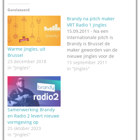
Gerelateerd
Brandy na pitch maker
VRT Radio 1 jingles
15.09.2011 - Na een
internationale pitch is
Brandy is Brussel de
Warme jingles, uit
maker geworden van de
Brussel
nieuwe jingles voor de
23 december 2018
Vlaamse Radio 1 van de
15 september 2011
In "Jingles"
VRT. Sinds goed twee
In "Jingles"
weken is de nieuwe
vormgeving op die
zender te horen. “Als
Radio 1 een fijn glas
champagne is, dan moet
de vormgeving…
Samenwerking Brandy
en Radio 2 levert nieuwe
vormgeving op
25 oktober 2023
In "Jingles"