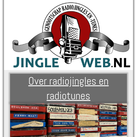
Over radiojingles en
radiotunes