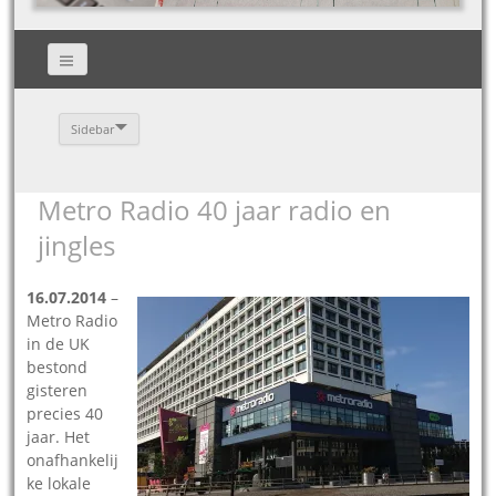
Sidebar
Metro Radio 40 jaar radio en
jingles
16.07.2014
–
Metro Radio
in de UK
bestond
gisteren
precies 40
jaar. Het
onafhankelij
ke lokale