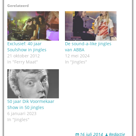
Gerelateerd
Exclusief: 40 jaar
De sound-a-like jingles
Soulshow in jingles
van ABBA
21 oktober 2012
12 mei 2024
In "Ferry Maat"
In "Jingles"
50 jaar Dik Voormekaar
Show in 50 jingles
6 januari 2023
In "Jingles"
16 juli 2014
Redactie