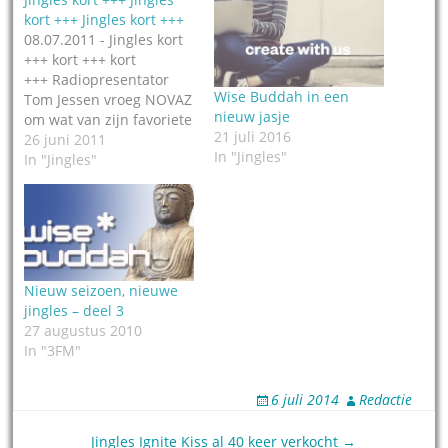
kort +++ Jingles kort +++
08.07.2011 - Jingles kort
+++ kort +++ kort
+++ Radiopresentator
Wise Buddah in een
Tom Jessen vroeg NOVAZ
nieuw jasje
om wat van zijn favoriete
21 juli 2016
classics te
26 juni 2011
In "Jingles"
personaliseren voor zijn
In "Jingles"
radioshow op V-Radio en
L1 Limburg. Europa’s
beste Frank Sinatra
imitator Peter Douglas
werd gevraagd, en het
resultaat is te horen op
Nieuw seizoen, nieuwe
NOVAZ. Jingles kort +++
jingles – deel 3
kort +++ kort +++ Radio…
27 augustus 2010
In "3FM"
6 juli 2014
Redactie
Post
Jingles Ignite Kiss al 40 keer verkocht →