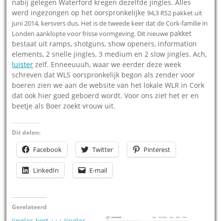
nabij gelegen Waterford kregen dezelfde jingles. Alles
werd ingezongen op het oorspronkelijke
94,3 RS2 pakket uit
juni 2014, kersvers dus. Het is de tweede keer dat de Cork-familie in
pakket
Londen aanklopte voor frisse vormgeving. Dit nieuwe
bestaat uit ramps, shotguns, show openers, information
elements, 2 snelle jingles, 3 medium en 2 slow jingles. Ach,
luister
zelf. Enneeuuuh, waar we eerder deze week
schreven dat WLS oorspronkelijk begon als zender voor
boeren zien we aan de website van het lokale WLR in Cork
dat ook hier goed geboerd wordt. Voor ons ziet het er en
beetje als Boer zoekt vrouw uit.
Dit delen:
Facebook
Twitter
Pinterest
LinkedIn
E-mail
Gerelateerd
Jingles kort +++ Jingles