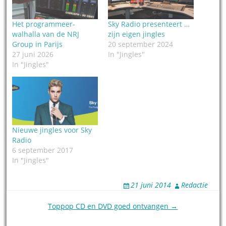
Het programmeer-
Sky Radio presenteert …
walhalla van de NRJ
zijn eigen jingles
Group in Parijs
20 september 2024
27 juni 2026
In "Jingles"
In "Jingles"
Nieuwe jingles voor Sky
Radio
6 september 2017
In "Jingles"
21 juni 2014
Redactie
Post
Toppop CD en DVD goed ontvangen →
navigation