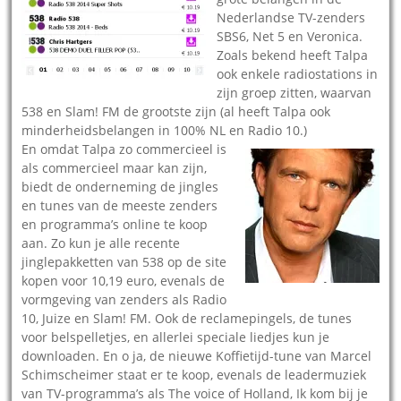
Nederlandse TV-zenders
SBS6, Net 5 en Veronica.
Zoals bekend heeft Talpa
ook enkele radiostations in
zijn groep zitten, waarvan
538 en Slam! FM de grootste zijn (al heeft Talpa ook
minderheidsbelangen in 100% NL en Radio 10.)
En omdat Talpa zo commercieel is
als commercieel maar kan zijn,
biedt de onderneming de jingles
en tunes van de meeste zenders
en programma’s online te koop
aan. Zo kun je alle recente
jinglepakketten van 538 op de site
kopen voor 10,19 euro, evenals de
vormgeving van zenders als Radio
10, Juize en Slam! FM. Ook de reclamepingels, de tunes
voor belspelletjes, en allerlei speciale liedjes kun je
downloaden. En o ja, de nieuwe Koffietijd-tune van Marcel
Schimscheimer staat er te koop, evenals de leadermuziek
van TV-programma’s als The voice of Holland, Ik kom bij je