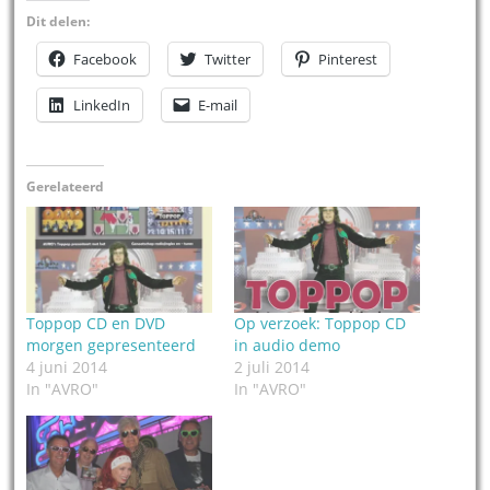
Dit delen:
Facebook
Twitter
Pinterest
LinkedIn
E-mail
Gerelateerd
Toppop CD en DVD
Op verzoek: Toppop CD
morgen gepresenteerd
in audio demo
4 juni 2014
2 juli 2014
In "AVRO"
In "AVRO"