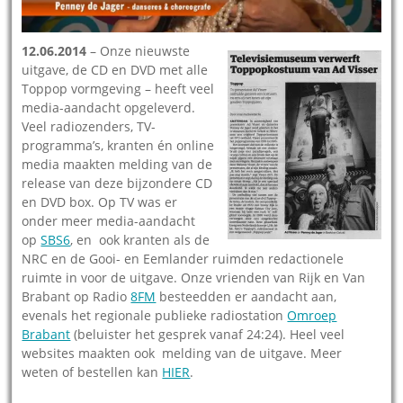
12.06.2014
– Onze nieuwste
uitgave, de CD en DVD met alle
Toppop vormgeving – heeft veel
media-aandacht opgeleverd.
Veel radiozenders, TV-
programma’s, kranten én online
media maakten melding van de
release van deze bijzondere CD
en DVD box. Op TV was er
onder meer media-aandacht
op
SBS6
, en ook kranten als de
NRC en de Gooi- en Eemlander ruimden redactionele
ruimte in voor de uitgave. Onze vrienden van Rijk en Van
Brabant op Radio
8FM
besteedden er aandacht aan,
evenals het regionale publieke radiostation
Omroep
Brabant
(beluister het gesprek vanaf 24:24). Heel veel
websites maakten ook melding van de uitgave. Meer
weten of bestellen kan
HIER
.