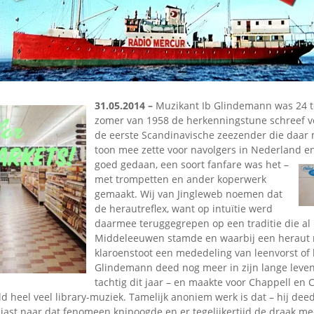
Omroepbanden
Stoomfluit Klaas
Vaak
Uitvinding
jinglecassette
31.05.2014 –
Muzikant Ib Glindemann was 24 to
zomer van 1958 de herkenningstune schreef v
de eerste Scandinavische zeezender die daar
toon mee zette voor navolgers in Nederland e
goed gedaan, een soort fanfare was het –
met trompetten en ander koperwerk
gemaakt. Wij van Jingleweb noemen dat
de herautreflex, want op intuïtie werd
daarmee teruggegrepen op een traditie die al 
Middeleeuwen stamde en waarbij een heraut 
klaroenstoot een mededeling van leenvorst of 
Glindemann deed nog meer in zijn lange leven
tachtig dit jaar – en maakte voor Chappell en 
d heel veel library-muziek. Tamelijk anoniem werk is dat – hij de
iast naar dat fenomeen knipoogde en er tegelijkertijd de draak me