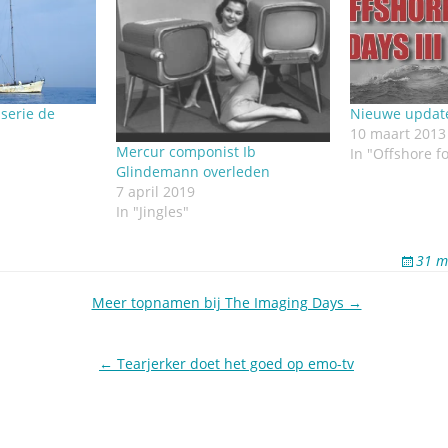
serie de
Nieuwe update 
10 maart 2013
Mercur componist Ib
In "Offshore fo
Glindemann overleden
7 april 2019
In "Jingles"
31 m
Meer topnamen bij The Imaging Days →
← Tearjerker doet het goed op emo-tv