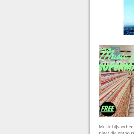
Music bijvoorbeel
plaat die enthous