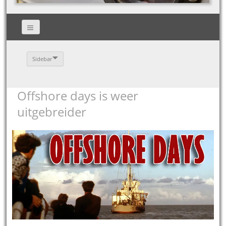
Sidebar
Offshore days is weer
uitgebreider