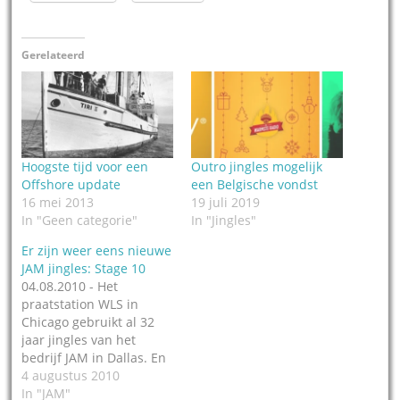
Gerelateerd
Hoogste tijd voor een
Outro jingles mogelijk
Offshore update
een Belgische vondst
16 mei 2013
19 juli 2019
In "Geen categorie"
In "Jingles"
Er zijn weer eens nieuwe
JAM jingles: Stage 10
04.08.2010 - Het
praatstation WLS in
Chicago gebruikt al 32
jaar jingles van het
bedrijf JAM in Dallas. En
nog steeds bevatten de
4 augustus 2010
jingles het aloude
In "JAM"