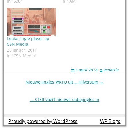
In "538"
In "JAM"
Leuke jingle player op
CSN Media
28 januari 2011
In "CSN Media"
3 april 2014
Redactie
Post
Nieuwe jingles WKTU uit … Hilversum →
navigation
← STER voert nieuwe radiojingles in
Proudly powered by WordPress
theme by
WP Blogs