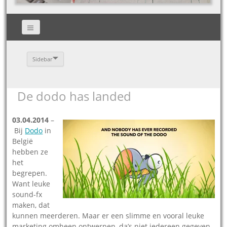
Sidebar
De dodo has landed
03.04.2014
–
Bij
Dodo
in
België
hebben ze
het
begrepen.
Want leuke
sound-fx
maken, dat
kunnen meerderen. Maar er een slimme en vooral leuke
marketing omheen ontwerpen, da’s niet iedereen gegeven.