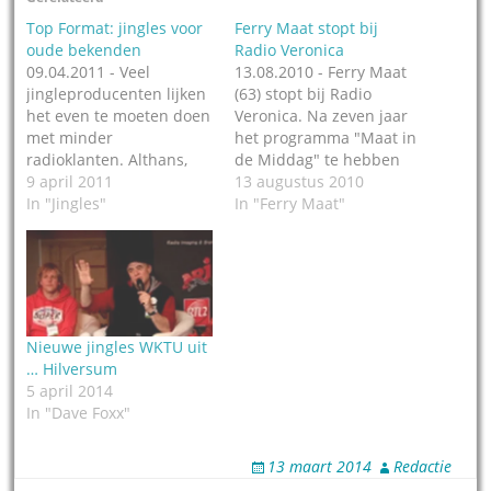
Top Format: jingles voor
Ferry Maat stopt bij
oude bekenden
Radio Veronica
09.04.2011 - Veel
13.08.2010 - Ferry Maat
jingleproducenten lijken
(63) stopt bij Radio
het even te moeten doen
Veronica. Na zeven jaar
met minder
het programma "Maat in
radioklanten. Althans,
de Middag" te hebben
als je op de diverse
9 april 2011
gemaakt heeft Maat
13 augustus 2010
websites moet afgaan.
In "Jingles"
besloten zijn contract
In "Ferry Maat"
Wie goed oplet, ziet
niet te verlengen. Ferry
echter toch grotere en
Maat begon in 1971 op
kleinere nieuwtjes
de zeezender Radio
voorbijkomen. Top
Noordzee Internationaal
Format in Haarlem heeft
en werkte daarna bij
onlangs nieuwe CHR
onder meer de TROS,
Nieuwe jingles WKTU uit
vormgeving geleverd aan
Radio 3,…
… Hilversum
Hitradio N1 in Nürnberg,
5 april 2014
Duitsland. Een…
In "Dave Foxx"
13 maart 2014
Redactie