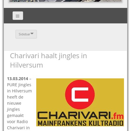
Sidebar
Charivari haalt jingles in
Hilversum
13.03.2014
–
PURE Jingles
in Hilversum
heeft de
nieuwe
jingles
gemaakt
voor Radio
Charivari in