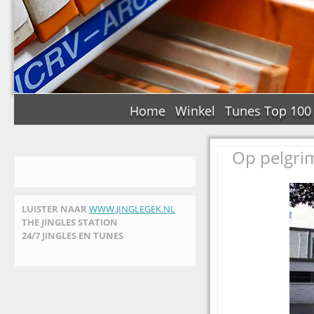
Home
Winkel
Tunes Top 100
Op pelgrim
LUISTER NAAR
WWW.JINGLEGEK.NL
THE JINGLES STATION
24/7 JINGLES EN TUNES