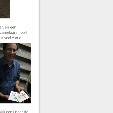
ar, en een
erzamelaars hoort
ar veel van de
kijk eens naar de