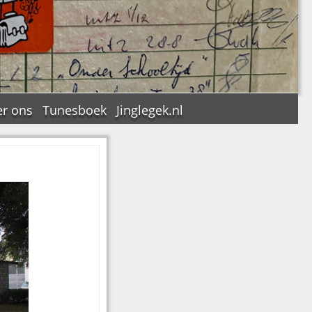
r ons
Tunesboek
Jinglegek.nl
n