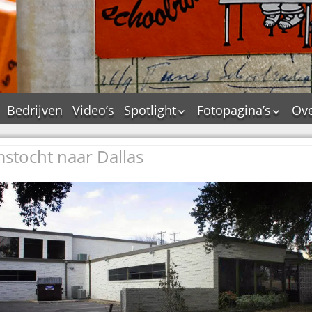
Bedrijven
Video’s
Spotlight
Fotopagina’s
Ove
De Tourflitsjingle –
JAM in pictures
wie zijn de makers?
stocht naar Dallas
PAMS in pictures
Jingledemo’s en hun
TM in pictures
tags
Pepper & Tanner i
Dallas jingle city
pictures
De Tourtune
Top Format in
Ferry Maat 65
pictures
Ferry Maat interview
Dik Voormekaar in
foto’s
Jingle Awards
Jingle NIEUW