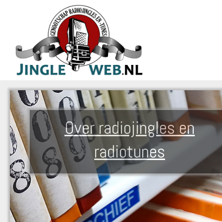
Over radiojingles en
radiotunes