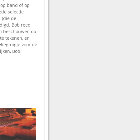
 op band of op
ede selectie
 (die de
digd. Bob reed
en beschouwen op
 te tekenen, en
vliegtuigje voor de
ijken, Bob.