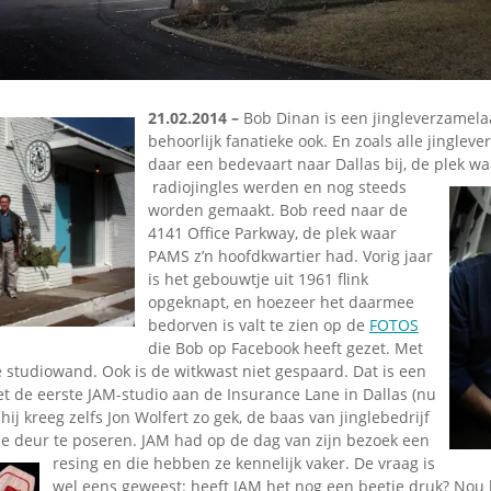
Omroepbanden
Stoomfluit Klaas
Vaak
Uitvinding
jinglecassette
21.02.2014 –
Bob Dinan is een jingleverzamela
behoorlijk fanatieke ook. En zoals alle jinglev
daar een bedevaart naar Dallas bij, de plek wa
radiojingles werden en nog steeds
worden gemaakt. Bob reed naar de
4141 Office Parkway, de plek waar
PAMS z’n hoofdkwartier had. Vorig jaar
is het gebouwtje uit 1961 flink
opgeknapt, en hoezeer het daarmee
bedorven is valt te zien op de
FOTOS
die Bob op Facebook heeft gezet. Met
 studiowand. Ook is de witkwast niet gespaard. Dat is een
t de eerste JAM-studio aan de Insurance Lane in Dallas (nu
hij kreeg zelfs Jon Wolfert zo gek, de baas van jinglebedrijf
de deur te poseren. JAM had op de dag van zijn bezoek
een
resing en die hebben ze kennelijk vaker. De vraag is
wel eens geweest: heeft JAM het nog een beetje druk? Nou 